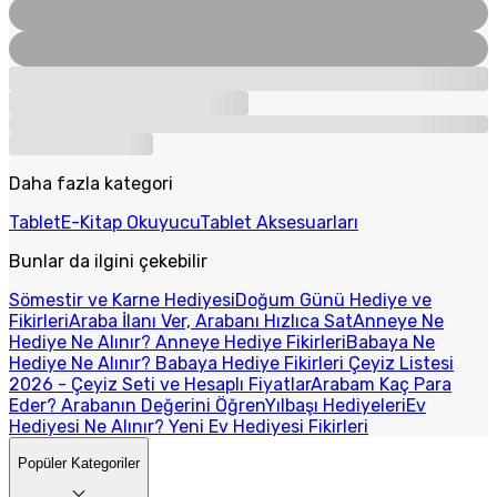
Daha fazla kategori
Tablet
E-Kitap Okuyucu
Tablet Aksesuarları
Bunlar da ilgini çekebilir
Sömestir ve Karne Hediyesi
Doğum Günü Hediye ve
Fikirleri
Araba İlanı Ver, Arabanı Hızlıca Sat
Anneye Ne
Hediye Ne Alınır? Anneye Hediye Fikirleri
Babaya Ne
Hediye Ne Alınır? Babaya Hediye Fikirleri
Çeyiz Listesi
2026 - Çeyiz Seti ve Hesaplı Fiyatlar
Arabam Kaç Para
Eder? Arabanın Değerini Öğren
Yılbaşı Hediyeleri
Ev
Hediyesi Ne Alınır? Yeni Ev Hediyesi Fikirleri
Popüler Kategoriler