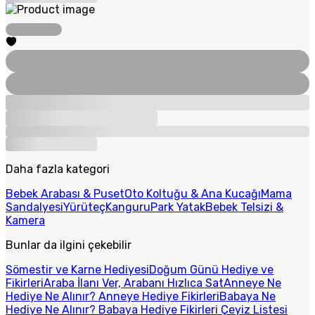
Daha fazla kategori
Bebek Arabası & Puset
Oto Koltuğu & Ana Kucağı
Mama
Sandalyesi
Yürüteç
Kanguru
Park Yatak
Bebek Telsizi &
Kamera
Bunlar da ilgini çekebilir
Sömestir ve Karne Hediyesi
Doğum Günü Hediye ve
Fikirleri
Araba İlanı Ver, Arabanı Hızlıca Sat
Anneye Ne
Hediye Ne Alınır? Anneye Hediye Fikirleri
Babaya Ne
Hediye Ne Alınır? Babaya Hediye Fikirleri
Çeyiz Listesi