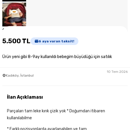
1
/
7
5.500 TL
6
aya varan taksit!
Ürün yeni gibi 8-9ay kullanıldı bebegim büyüdüğü için satılık
10 Tem 2026
Kadıköy, İstanbul
İlan Açıklaması
Parçaları tam leke kırık çizik yok * Doğumdan itibaren
kullanılabilme
* Farklı pozisyonlarda ayarlanabilen ve tam