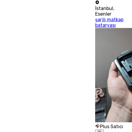
İstanbul
,
Esenler
şarjlı matkap
bataryası
Plus Satıcı