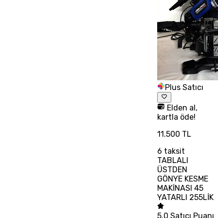
Plus Satıcı
Elden al,
kartla öde!
11.500 TL
6
taksit
TABLALI
ÜSTDEN
GÖNYE KESME
MAKİNASI 45
YATARLI 255LİK
5.0
Satıcı Puanı