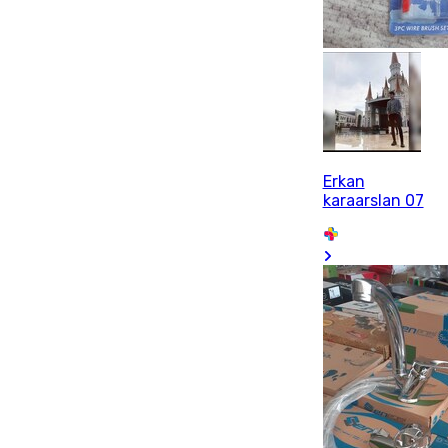
Erkan
karaarslan 07