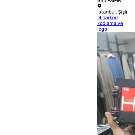
Seti -SIFIR
İstanbul
,
Şişli
el barkod
kodlama ve
logo