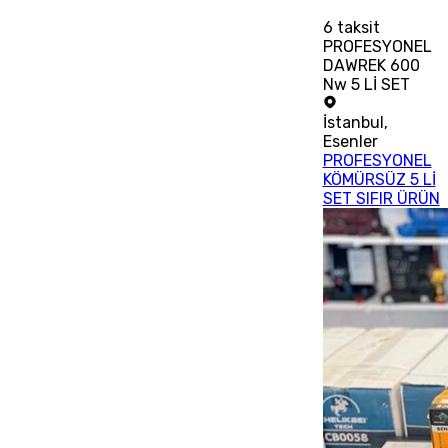
6
taksit
PROFESYONEL
DAWREK 600
Nw 5 Lİ SET
İstanbul
,
Esenler
PROFESYONEL
KÖMÜRSÜZ 5 Lİ
SET SIFIR ÜRÜN