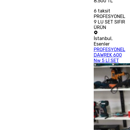
8.500 TL
6
taksit
PROFESYONEL
9 LU SET SIFIR
ÜRÜN
İstanbul
,
Esenler
PROFESYONEL
DAWREK 600
Nw 5 Lİ SET