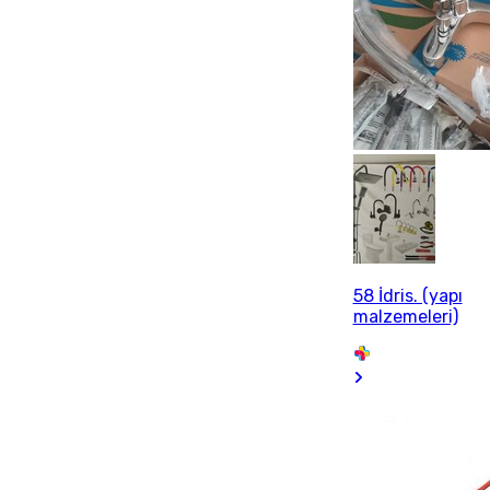
58 İdris. (yapı
malzemeleri)