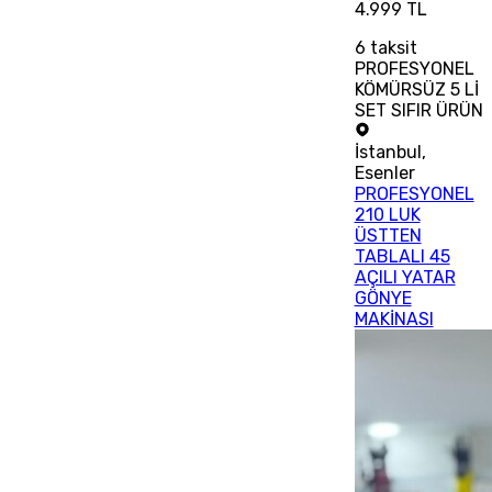
4.999 TL
6
taksit
PROFESYONEL
KÖMÜRSÜZ 5 Lİ
SET SIFIR ÜRÜN
İstanbul
,
Esenler
PROFESYONEL
210 LUK
ÜSTTEN
TABLALI 45
AÇILI YATAR
GÖNYE
MAKİNASI