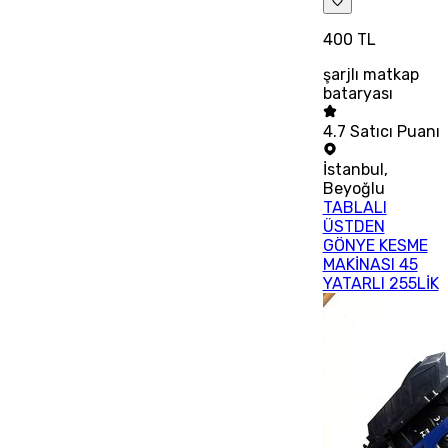
400 TL
şarjlı matkap
bataryası
4.7
Satıcı Puanı
İstanbul
,
Beyoğlu
TABLALI
ÜSTDEN
GÖNYE KESME
MAKİNASI 45
YATARLI 255LİK