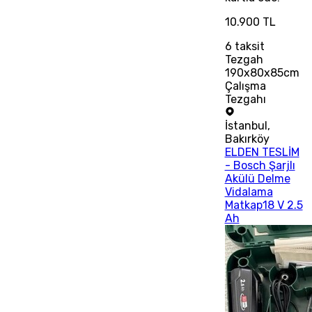
10.900 TL
6
taksit
Tezgah
190x80x85cm
Çalışma
Tezgahı
İstanbul
,
Bakırköy
ELDEN TESLİM
- Bosch Şarjlı
Akülü Delme
Vidalama
Matkap18 V 2.5
Ah