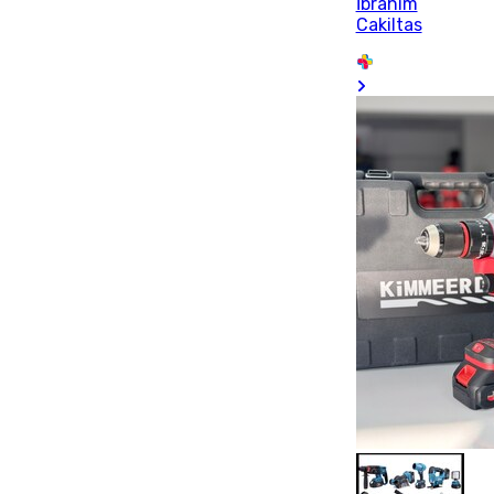
İbrahim
Cakiltas