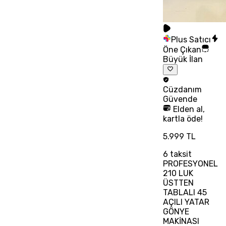
Plus Satıcı
Öne Çıkan
Büyük İlan
Cüzdanım
Güvende
Elden al,
kartla öde!
5.999 TL
6
taksit
PROFESYONEL
210 LUK
ÜSTTEN
TABLALI 45
AÇILI YATAR
GÖNYE
MAKİNASI