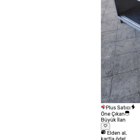
Plus Satıcı
Öne Çıkan
Büyük İlan
Elden al,
kartla öde!