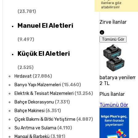
ilanlara göz
atabilirsin!
(
23.781
)
Zirve İlanlar
Manuel El Aletleri
(
9.497
)
Tümünü Gör
Küçük El Aletleri
(
2.525
)
Hırdavat
(
27.886
)
batarya yenilem
2 TL
Banyo Yapı Malzemeleri
(
15.460
)
Elektrik & Tesisat Malzemeleri
(
13.256
)
Plus İlanlar
Bahçe Dekorasyonu
(
7.331
)
Tümünü Gör
Bahçe Makinesi
(
6.351
)
Çiçek Bakımı & Bitki Yetiştirme
(
4.887
)
Su Arıtma ve Sulama
(
4.110
)
Mangal & Barbekü
(
3.181
)