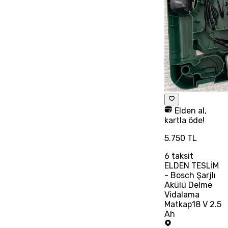
Elden al,
kartla öde!
5.750 TL
6
taksit
ELDEN TESLİM
- Bosch Şarjlı
Akülü Delme
Vidalama
Matkap18 V 2.5
Ah