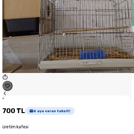
1
/
1
700 TL
6
aya varan taksit!
üretim kafesi