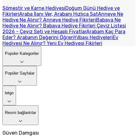
Sömestir ve Karne Hediyesi
Doğum Günü Hediye ve
Fikirleri
Araba İlanı Ver, Arabanı Hızlıca Sat
Anneye Ne
Hediye Ne Alınır? Anneye Hediye Fikirleri
Babaya Ne
Hediye Ne Alınır? Babaya Hediye Fikirleri
Çeyiz Listesi
2026 - Çeyiz Seti ve Hesaplı Fiyatlar
Arabam Kaç Para
Eder? Arabanın Değerini Öğren
Yılbaşı Hediyeleri
Ev
Hediyesi Ne Alınır? Yeni Ev Hediyesi Fikirleri
Popüler Kategoriler
Popüler Sayfalar
letgo
Resmi bağlantılar
Güven Damgası