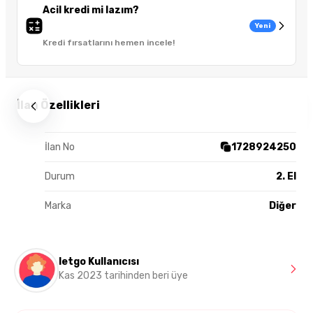
Acil kredi mi lazım?
Yeni
Kredi fırsatlarını hemen incele!
İlan Özellikleri
İlan No
1728924250
Durum
2. El
Marka
Diğer
letgo Kullanıcısı
Kas 2023 tarihinden beri üye