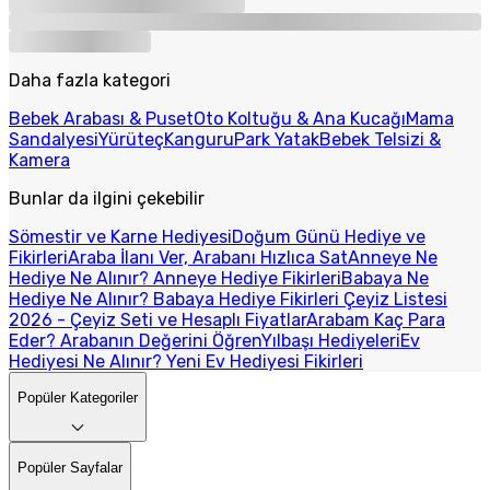
Daha fazla kategori
Bebek Arabası & Puset
Oto Koltuğu & Ana Kucağı
Mama
Sandalyesi
Yürüteç
Kanguru
Park Yatak
Bebek Telsizi &
Kamera
Bunlar da ilgini çekebilir
Sömestir ve Karne Hediyesi
Doğum Günü Hediye ve
Fikirleri
Araba İlanı Ver, Arabanı Hızlıca Sat
Anneye Ne
Hediye Ne Alınır? Anneye Hediye Fikirleri
Babaya Ne
Hediye Ne Alınır? Babaya Hediye Fikirleri
Çeyiz Listesi
2026 - Çeyiz Seti ve Hesaplı Fiyatlar
Arabam Kaç Para
Eder? Arabanın Değerini Öğren
Yılbaşı Hediyeleri
Ev
Hediyesi Ne Alınır? Yeni Ev Hediyesi Fikirleri
Popüler Kategoriler
Popüler Sayfalar