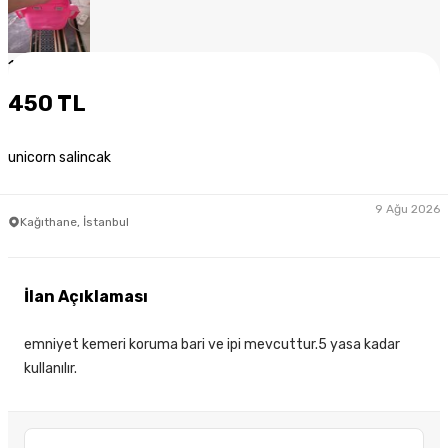
1
/
6
450 TL
unicorn salincak
9 Ağu 2026
Kağıthane, İstanbul
İlan Açıklaması
emniyet kemeri koruma bari ve ipi mevcuttur.5 yasa kadar
kullanılır.