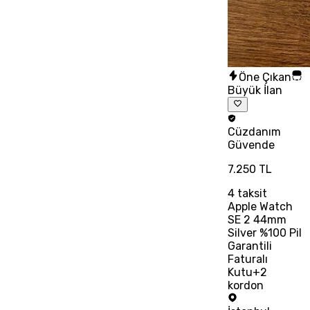
Öne Çıkan
Büyük İlan
Cüzdanım
Güvende
7.250 TL
4
taksit
Apple Watch
SE 2 44mm
Silver %100 Pil
Garantili
Faturalı
Kutu+2
kordon