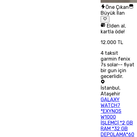
Öne Çıkan
Büyük İlan
Elden al,
kartla öde!
12.000 TL
4
taksit
garmin fenix
7s solar-- fiyat
bir gun için
gecerlidir.
İstanbul
,
Ataşehir
GALAXY
WATCH7
*EXYNOS
W1000
İŞLEMCİ *2 GB
RAM *32 GB
DEPOLAMA*60