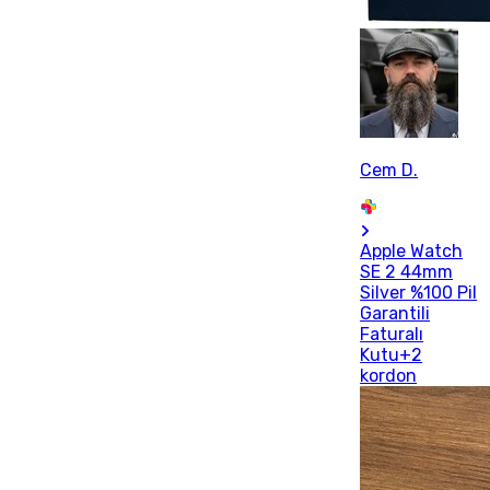
Cem D.
Apple Watch
SE 2 44mm
Silver %100 Pil
Garantili
Faturalı
Kutu+2
kordon