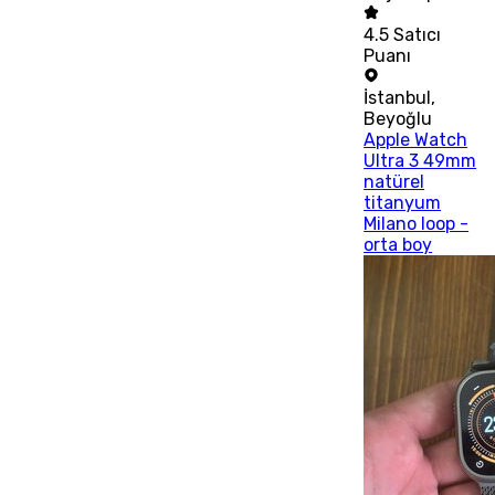
4.5
Satıcı
Puanı
İstanbul
,
Beyoğlu
Apple Watch
Ultra 3 49mm
natürel
titanyum
Milano loop -
orta boy