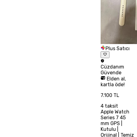
Plus Satıcı
Cüzdanım
Güvende
Elden al,
kartla öde!
7.100 TL
4
taksit
Apple Watch
Series 7 45
mm GPS |
Kutulu |
Orijinal | Temiz