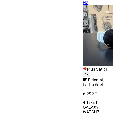
HZ
Plus Satıcı
Elden al,
kartla öde!
6.999 TL
4
taksit
GALAXY
WATCH7