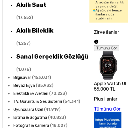
Aradığın ilan artık
Akıllı Saat
yayında değil.
Aşağıdaki benzer
ilanlara göz
(
17.652
)
atabilirsin!
Akıllı Bileklik
Zirve İlanlar
(
1.257
)
Tümünü Gör
Sanal Gerçeklik Gözlüğü
(
1.076
)
Bilgisayar
(
153.031
)
Apple Watch Ul
Beyaz Eşya
(
85.932
)
55.000 TL
Elektrikli Ev Aletleri
(
70.223
)
Plus İlanlar
TV, Görüntü & Ses Sistemi
(
54.341
)
Tümünü Gör
Oyunculara Özel
(
41.919
)
Isıtma & Soğutma
(
40.823
)
Fotoğraf & Kamera
(
18.027
)