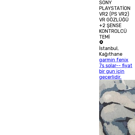
SONY
PLAYSTATİON
VR2 (PS VR2)
VR GÖZLÜĞÜ
+2 ŞENSE
KONTROLCÜ
TEMİ
İstanbul
,
Kağıthane
garmin fenix
7s solar-- fiyat
bir gun için
gecerlidir.