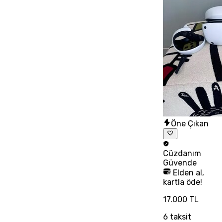
Öne Çıkan
Cüzdanım
Güvende
Elden al,
kartla öde!
17.000 TL
6
taksit