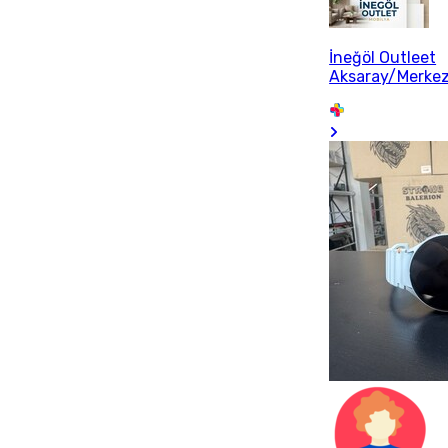
İneğöl Outleet
Aksaray/Merke