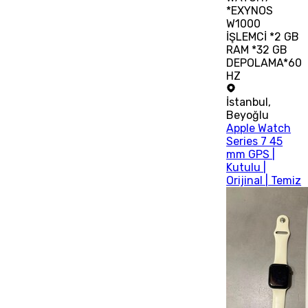
*EXYNOS
W1000
İŞLEMCİ *2 GB
RAM *32 GB
DEPOLAMA*60
HZ
İstanbul
,
Beyoğlu
Apple Watch
Series 7 45
mm GPS |
Kutulu |
Orijinal | Temiz