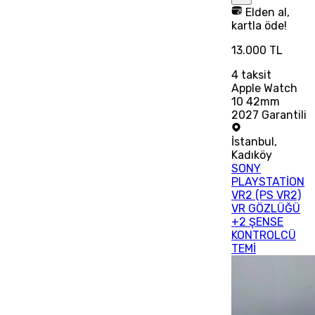
Elden al,
kartla öde!
13.000 TL
4
taksit
Apple Watch
10 42mm
2027 Garantili
İstanbul
,
Kadıköy
SONY
PLAYSTATİON
VR2 (PS VR2)
VR GÖZLÜĞÜ
+2 ŞENSE
KONTROLCÜ
TEMİ