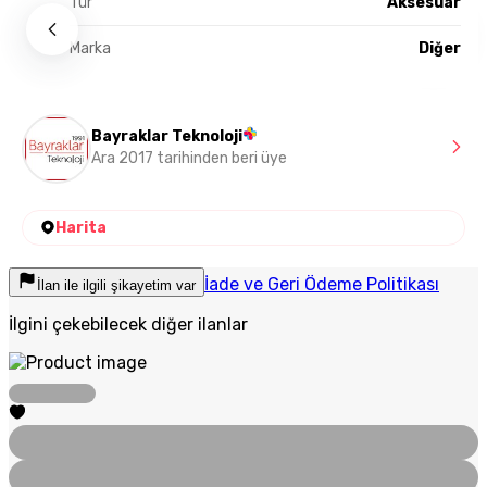
Tür
Aksesuar
Marka
Diğer
Bayraklar Teknoloji
Ara 2017 tarihinden beri üye
Harita
İade ve Geri Ödeme Politikası
İlan ile ilgili şikayetim var
İlgini çekebilecek diğer ilanlar