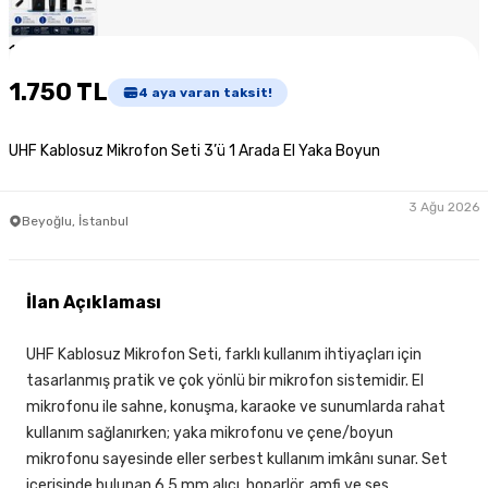
1
/
4
1.750 TL
4
aya varan taksit!
UHF Kablosuz Mikrofon Seti 3’ü 1 Arada El Yaka Boyun
3 Ağu 2026
Beyoğlu, İstanbul
İlan Açıklaması
UHF Kablosuz Mikrofon Seti, farklı kullanım ihtiyaçları için
tasarlanmış pratik ve çok yönlü bir mikrofon sistemidir. El
mikrofonu ile sahne, konuşma, karaoke ve sunumlarda rahat
kullanım sağlanırken; yaka mikrofonu ve çene/boyun
mikrofonu sayesinde eller serbest kullanım imkânı sunar. Set
içerisinde bulunan 6.5 mm alıcı, hoparlör, amfi ve ses