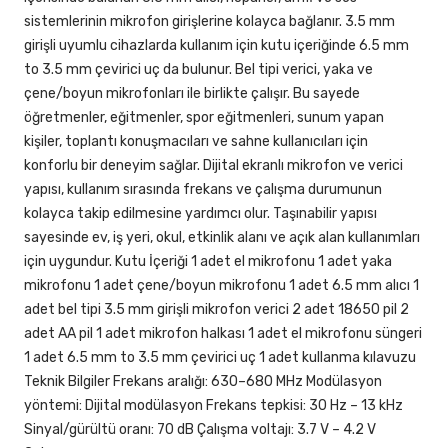
sistemlerinin mikrofon girişlerine kolayca bağlanır. 3.5 mm
girişli uyumlu cihazlarda kullanım için kutu içeriğinde 6.5 mm
to 3.5 mm çevirici uç da bulunur. Bel tipi verici, yaka ve
çene/boyun mikrofonları ile birlikte çalışır. Bu sayede
öğretmenler, eğitmenler, spor eğitmenleri, sunum yapan
kişiler, toplantı konuşmacıları ve sahne kullanıcıları için
konforlu bir deneyim sağlar. Dijital ekranlı mikrofon ve verici
yapısı, kullanım sırasında frekans ve çalışma durumunun
kolayca takip edilmesine yardımcı olur. Taşınabilir yapısı
sayesinde ev, iş yeri, okul, etkinlik alanı ve açık alan kullanımları
için uygundur. Kutu İçeriği 1 adet el mikrofonu 1 adet yaka
mikrofonu 1 adet çene/boyun mikrofonu 1 adet 6.5 mm alıcı 1
adet bel tipi 3.5 mm girişli mikrofon verici 2 adet 18650 pil 2
adet AA pil 1 adet mikrofon halkası 1 adet el mikrofonu süngeri
1 adet 6.5 mm to 3.5 mm çevirici uç 1 adet kullanma kılavuzu
Teknik Bilgiler Frekans aralığı: 630–680 MHz Modülasyon
yöntemi: Dijital modülasyon Frekans tepkisi: 30 Hz – 13 kHz
Sinyal/gürültü oranı: 70 dB Çalışma voltajı: 3.7 V – 4.2 V