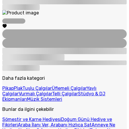
Daha fazla kategori
Pikap
Plak
Tuşlu Çalgılar
Üflemeli Çalgılar
Yaylı
Çalgılar
Vurmalı Çalgılar
Telli Çalgılar
Stüdyo & DJ
Ekipmanları
Müzik Sistemleri
Bunlar da ilgini çekebilir
Sömestir ve Karne Hediyesi
Doğum Günü Hediye ve
Fikirleri
Araba İlanı Ver, Arabanı Hızlıca Sat
Anneye Ne