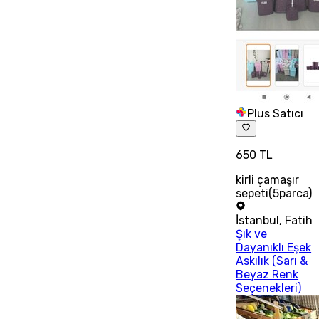
Plus Satıcı
650 TL
kirli çamaşır
sepeti(5parca)
İstanbul
,
Fatih
Şık ve
Dayanıklı Eşek
Askılık (Sarı &
Beyaz Renk
Seçenekleri)