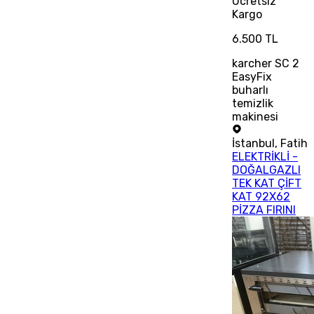
Ücretsiz
Kargo
6.500 TL
karcher SC 2
EasyFix
buharlı
temizlik
makinesi
İstanbul
,
Fatih
ELEKTRİKLİ -
DOĞALGAZLI
TEK KAT ÇİFT
KAT 92X62
PİZZA FIRINI