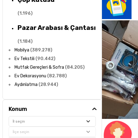
(
1.196
)
Pazar Arabası & Çantası
(
1.184
)
Mobilya
(
389.278
)
Ev Tekstili
(
90.442
)
Mutfak Gereçleri & Sofra
(
84.205
)
Ev Dekorasyonu
(
82.788
)
Aydınlatma
(
28.944
)
Konum
İl seçin
İlçe seçin