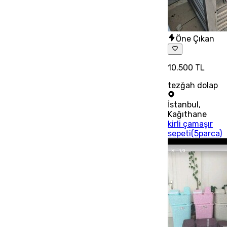
Öne Çıkan
10.500 TL
tezğah dolap
İstanbul
,
Kağıthane
kirli çamaşır
sepeti(5parca)