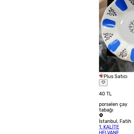
Plus Satıcı
40 TL
porselen çay
tabağı
İstanbul
,
Fatih
1. KALİTE
HELVANE