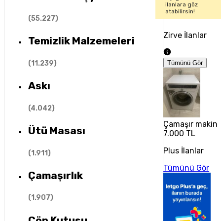
ilanlara göz
atabilirsin!
(
55.227
)
Zirve İlanlar
Temizlik Malzemeleri
(
11.239
)
Tümünü Gör
Askı
(
4.042
)
Çamaşır makine
Ütü Masası
7.000 TL
Plus İlanlar
(
1.911
)
Tümünü Gör
Çamaşırlık
(
1.907
)
Çöp Kutusu