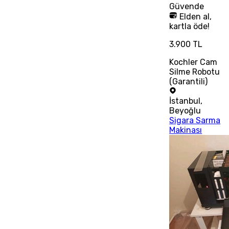
Güvende
Elden al,
kartla öde!
3.900 TL
Kochler Cam
Silme Robotu
(Garantili)
İstanbul
,
Beyoğlu
Sigara Sarma
Makinası