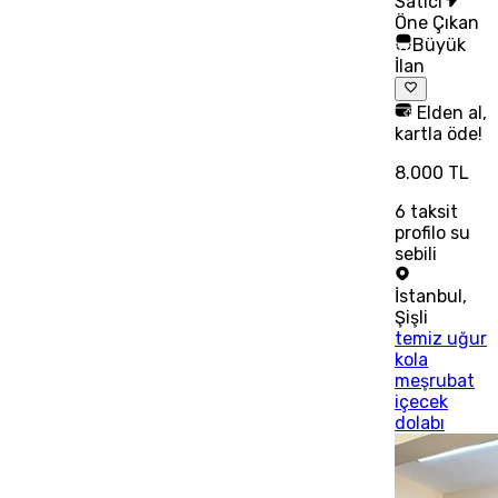
Satıcı
Öne Çıkan
Büyük
İlan
Elden al,
kartla öde!
8.000 TL
6
taksit
profilo su
sebili
İstanbul
,
Şişli
temiz uğur
kola
meşrubat
içecek
dolabı