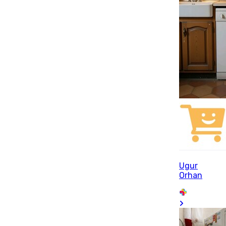
Ugur
Orhan