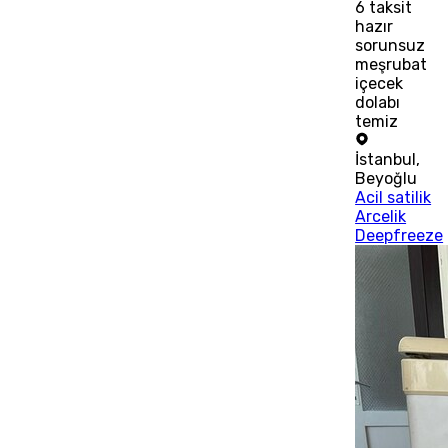
6
taksit
hazır
sorunsuz
meşrubat
içecek
dolabı
temiz
İstanbul
,
Beyoğlu
Acil satilik
Arcelik
Deepfreeze