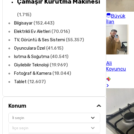
Çamaşır Kurutma Makinesi
(
1.715
)
Büyük
İlan
Bilgisayar
(
152.443
)
Elektrikli Ev Aletleri
(
70.016
)
TV, Görüntü & Ses Sistemi
(
55.357
)
Oyunculara Özel
(
41.615
)
Isıtma & Soğutma
(
40.541
)
Ali
Giyilebilir Teknoloji
(
19.969
)
Koyuncu
Fotoğraf & Kamera
(
18.044
)
Tablet
(
12.607
)
Konum
İl seçin
İlçe seçin