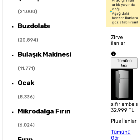
Aradığın ilan
artık yayında
değil.
(
21.000
)
Aşağıdaki
benzer ilanlara
göz atabilirsin!
Buzdolabı
Zirve
(
20.894
)
İlanlar
Bulaşık Makinesi
Tümünü
Gör
(
11.771
)
Ocak
(
8.336
)
sıfır ambala
Mikrodalga Fırın
32.999 TL
Plus İlanlar
(
6.024
)
Tümünü
Gör
Fırın