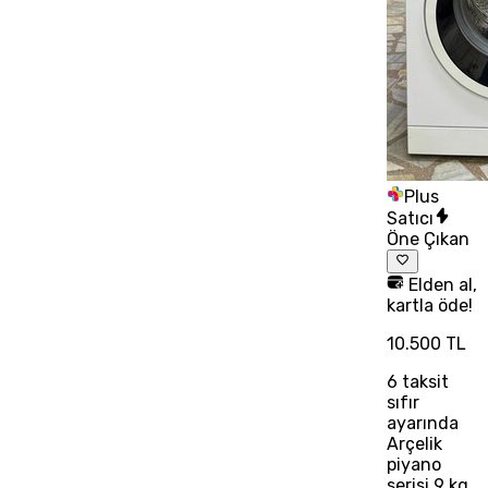
Plus
Satıcı
Öne Çıkan
Elden al,
kartla öde!
10.500 TL
6
taksit
sıfır
ayarında
Arçelik
piyano
serisi 9 kg