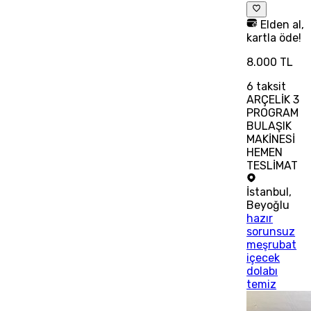
Elden al,
kartla öde!
8.000 TL
6
taksit
ARÇELİK 3
PROGRAM
BULAŞIK
MAKİNESİ
HEMEN
TESLİMAT
İstanbul
,
Beyoğlu
hazır
sorunsuz
meşrubat
içecek
dolabı
temiz