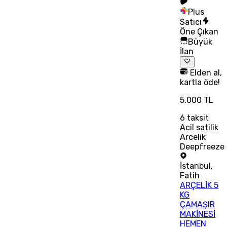
Plus
Satıcı
Öne Çıkan
Büyük
İlan
Elden al,
kartla öde!
5.000 TL
6
taksit
Acil satilik
Arcelik
Deepfreeze
İstanbul
,
Fatih
ARÇELİK 5
KG
ÇAMAŞIR
MAKİNESİ
HEMEN