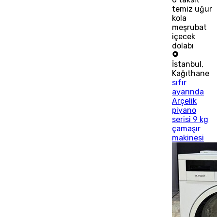
temiz uğur
kola
meşrubat
içecek
dolabı
İstanbul
,
Kağıthane
sıfır
ayarında
Arçelik
piyano
serisi 9 kg
çamaşır
makinesi