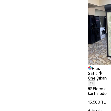
Plus
Satıcı
Öne Çıkan
Elden al,
kartla öde!
13.500 TL
6
taksit