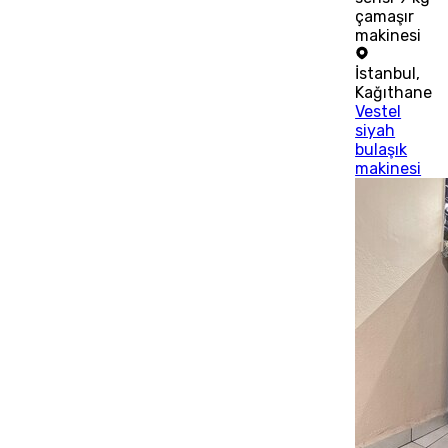
çamaşır
makinesi
İstanbul
,
Kağıthane
Vestel
siyah
bulaşık
makinesi