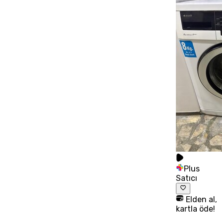
Plus
Satıcı
Elden al,
kartla öde!