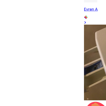
Evren A