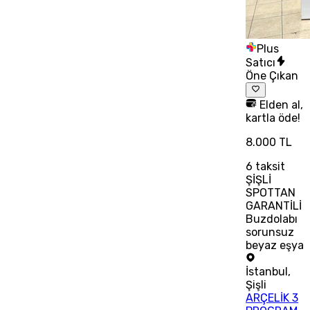
Plus
Satıcı
Öne Çıkan
Elden al,
kartla öde!
8.000 TL
6
taksit
ŞİŞLİ
SPOTTAN
GARANTİLİ
Buzdolabı
sorunsuz
beyaz eşya
İstanbul
,
Şişli
ARÇELİK 3