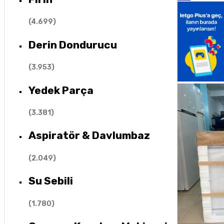
(
4.699
)
Derin Dondurucu
(
3.953
)
Yedek Parça
(
3.381
)
Aspiratör & Davlumbaz
(
2.049
)
Su Sebili
(
1.780
)