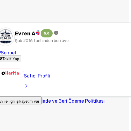
Evren A
5.0
Şub 2016 tarihinden beri üye
Sohbet
Teklif Yap
Harita
Satıcı Profili
İade ve Geri Ödeme Politikası
an ile ilgili şikayetim var