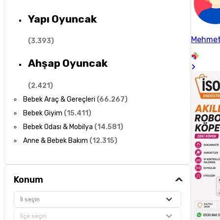
Yapı Oyuncak
Mehmet
(
3.393
)
Ahşap Oyuncak
(
2.421
)
Bebek Araç & Gereçleri
(
66.267
)
Bebek Giyim
(
15.411
)
Bebek Odası & Mobilya
(
14.581
)
Anne & Bebek Bakım
(
12.315
)
Konum
İl seçin
İlçe seçin