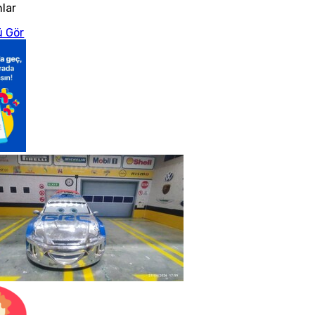
nlar
 Gör