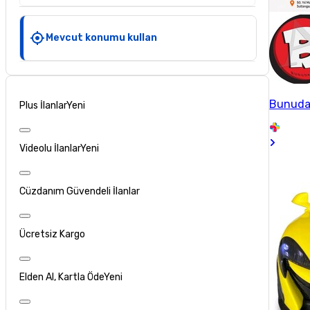
Mevcut konumu kullan
Bunuda
Plus İlanlar
Yeni
Videolu İlanlar
Yeni
Cüzdanım Güvendeli İlanlar
Ücretsiz Kargo
Elden Al, Kartla Öde
Yeni