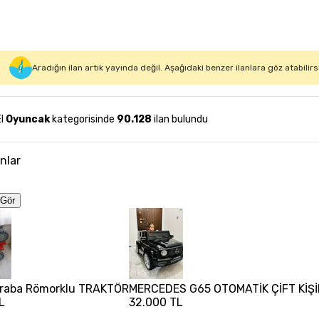
Aradığın ilan artık yayında değil. Aşağıdaki benzer ilanlara göz atabilirs
El
Oyuncak
kategorisinde
90.128
ilan bulundu
anlar
Gör
Araba Römorklu TRAKTÖR
MERCEDES G65 OTOMATİK ÇİFT KİŞİ
L
32.000 TL