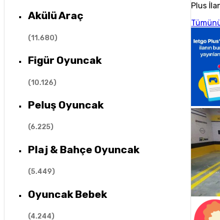
Plus İla
Akülü Araç
Tümünü
(
11.680
)
Figür Oyuncak
(
10.126
)
Peluş Oyuncak
(
6.225
)
Plaj & Bahçe Oyuncak
(
5.449
)
Oyuncak Bebek
(
4.244
)