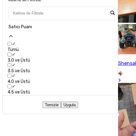
Satıcı Puanı
Tümü
3.0 ve Üstü
Shensa
3.5 ve Üstü
4.0 ve Üstü
4.5 ve Üstü
Temizle
Uygula