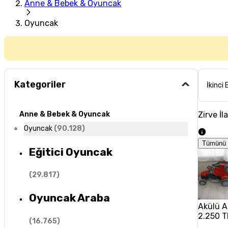
Anne & Bebek & Oyuncak
Oyuncak
Kategoriler
İkinci 
Zirve İl
Anne & Bebek & Oyuncak
Oyuncak
(
90.128
)
Tümünü 
Eğitici Oyuncak
(
29.817
)
Oyuncak Araba
Akülü 
2.250 T
(
16.765
)