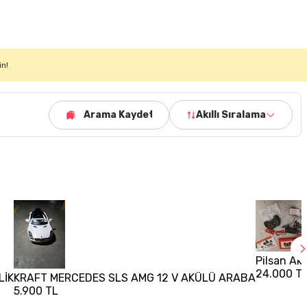
in!
Arama Kaydet
Akıllı Sıralama
Pilsan Ak
24.000 T
LİK
KRAFT MERCEDES SLS AMG 12 V AKÜLÜ ARABA
5.900 TL