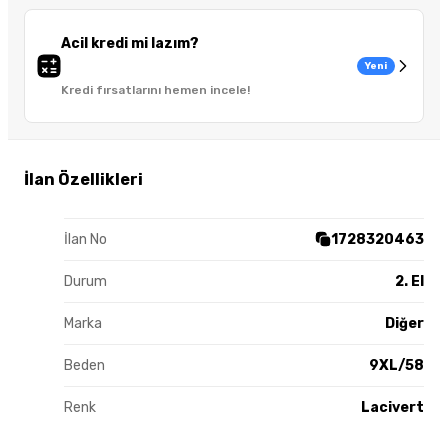
Acil kredi mi lazım?
Yeni
Kredi fırsatlarını hemen incele!
İlan Özellikleri
İlan No
1728320463
Durum
2. El
Marka
Diğer
Beden
9XL/58
Renk
Lacivert