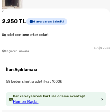
1
/
3
2.250 TL
6
aya varan taksit!
üç adet centone erkek ceket
3 Ağu 2026
Keçiören, Ankara
İlan Açıklaması
58 beden sıkıntısı adet fiyat 1000₺
Banka veya kredi kartı ile ödeme avantajı!
Hemen Başla!