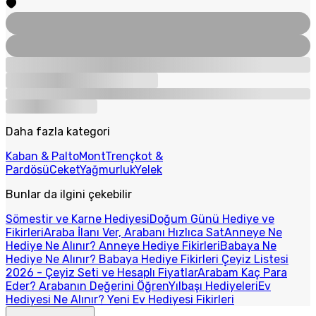
Daha fazla kategori
Kaban & Palto
Mont
Trençkot &
Pardösü
Ceket
Yağmurluk
Yelek
Bunlar da ilgini çekebilir
Sömestir ve Karne Hediyesi
Doğum Günü Hediye ve
Fikirleri
Araba İlanı Ver, Arabanı Hızlıca Sat
Anneye Ne
Hediye Ne Alınır? Anneye Hediye Fikirleri
Babaya Ne
Hediye Ne Alınır? Babaya Hediye Fikirleri
Çeyiz Listesi
2026 - Çeyiz Seti ve Hesaplı Fiyatlar
Arabam Kaç Para
Eder? Arabanın Değerini Öğren
Yılbaşı Hediyeleri
Ev
Hediyesi Ne Alınır? Yeni Ev Hediyesi Fikirleri