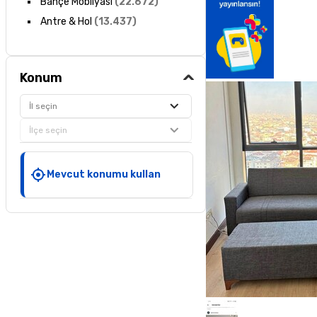
Bahçe Mobilyası
(
22.672
)
Antre & Hol
(
13.437
)
Konum
İl seçin
İlçe seçin
Mevcut konumu kullan