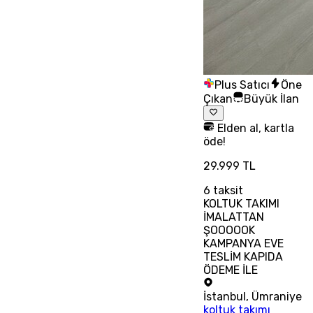
Plus Satıcı
Öne
Çıkan
Büyük İlan
Elden al, kartla
öde!
29.999 TL
6
taksit
KOLTUK TAKIMI
İMALATTAN
ŞOOOOOK
KAMPANYA EVE
TESLİM KAPIDA
ÖDEME İLE
İstanbul
,
Ümraniye
koltuk takımı