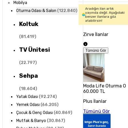
Mobilya
Aradığın ilan artık
Oturma Odası & Salon
(
122.840
)
yayında değil. Aşağıdaki
benzer ilanlara göz
atabilirsin!
Koltuk
Zirve İlanlar
(
81.419
)
TV Ünitesi
Tümünü Gör
(
22.797
)
Sehpa
Moda Life Oturma Od
(
18.604
)
60.000 TL
Yatak Odası
(
92.274
)
Plus İlanlar
Yemek Odası
(
66.205
)
Tümünü Gör
Çocuk & Genç Odası
(
40.869
)
Mutfak & Banyo
(
30.867
)