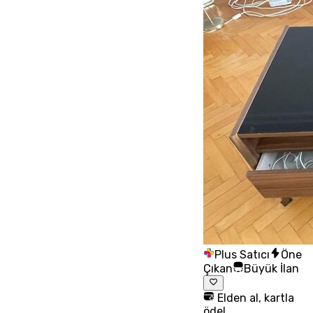
Plus Satıcı
Öne
Çıkan
Büyük İlan
Elden al, kartla
öde!