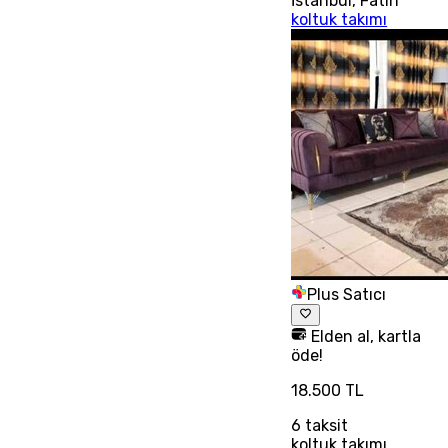
İstanbul
,
Fatih
koltuk takımı
Plus Satıcı
Elden al, kartla
öde!
18.500 TL
6
taksit
koltuk takımı