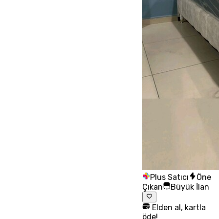
Plus Satıcı
Öne
Çıkan
Büyük İlan
Elden al, kartla
öde!