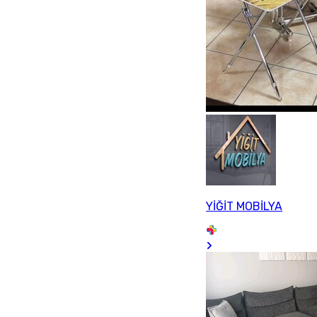
YİĞİT MOBİLYA