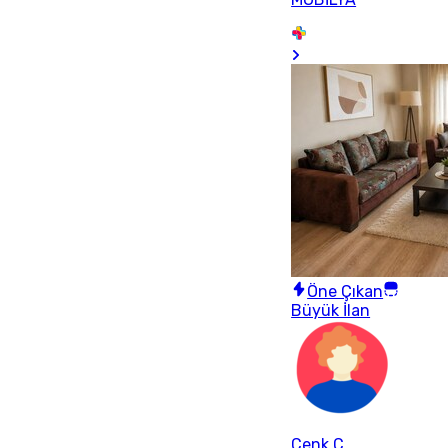
Öne Çıkan
Büyük İlan
Cenk C.