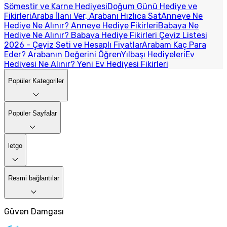
Sömestir ve Karne Hediyesi
Doğum Günü Hediye ve
Fikirleri
Araba İlanı Ver, Arabanı Hızlıca Sat
Anneye Ne
Hediye Ne Alınır? Anneye Hediye Fikirleri
Babaya Ne
Hediye Ne Alınır? Babaya Hediye Fikirleri
Çeyiz Listesi
2026 - Çeyiz Seti ve Hesaplı Fiyatlar
Arabam Kaç Para
Eder? Arabanın Değerini Öğren
Yılbaşı Hediyeleri
Ev
Hediyesi Ne Alınır? Yeni Ev Hediyesi Fikirleri
Popüler Kategoriler
Popüler Sayfalar
letgo
Resmi bağlantılar
Güven Damgası