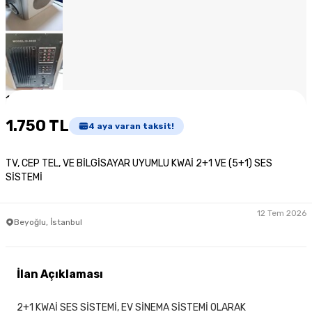
1
/
7
1.750 TL
4
aya varan taksit!
TV, CEP TEL, VE BİLGİSAYAR UYUMLU KWAİ 2+1 VE (5+1) SES
SİSTEMİ
12 Tem 2026
Beyoğlu, İstanbul
İlan Açıklaması
2+1 KWAİ SES SİSTEMİ, EV SİNEMA SİSTEMİ OLARAK