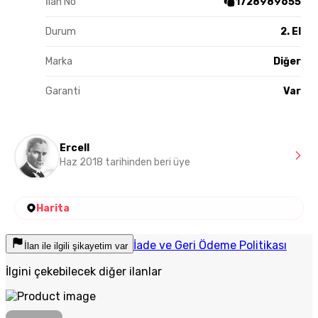
İlan No
1728989655
Durum
2. El
Marka
Diğer
Garanti
Var
Ercell
Haz 2018 tarihinden beri üye
Harita
İade ve Geri Ödeme Politikası
İlan ile ilgili şikayetim var
İlgini çekebilecek diğer ilanlar