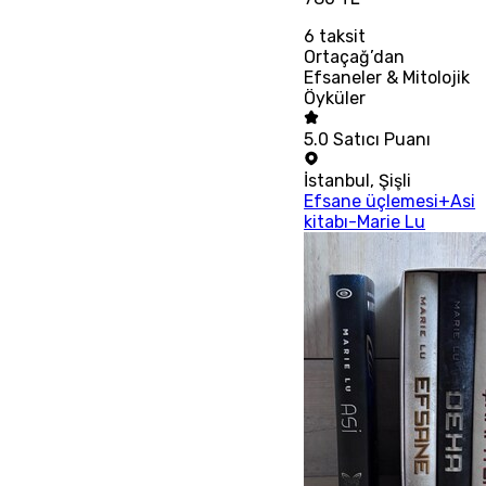
6
taksit
Ortaçağ’dan
Efsaneler & Mitolojik
Öyküler
5.0
Satıcı Puanı
İstanbul
,
Şişli
Efsane üçlemesi+Asi
kitabı-Marie Lu