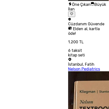
Öne Çıkan
Büyük
İlan
Cüzdanım
Güvende
Elden al, kartla
öde!
1.200 TL
6
taksit
kitap seti
İstanbul
,
Fatih
Nelson Pediatrics