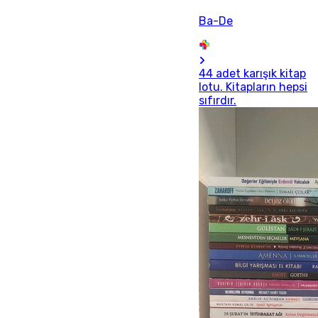
Ba-De
44 adet karışık kitap
lotu. Kitapların hepsi
sıfırdır.