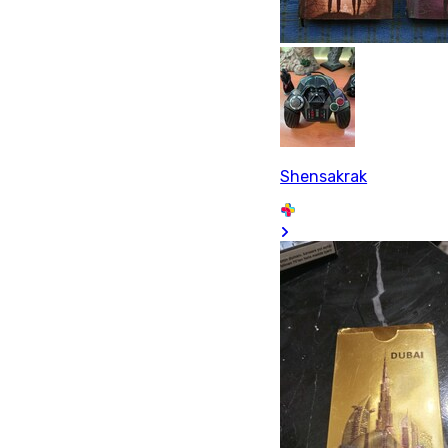
Shensakrak