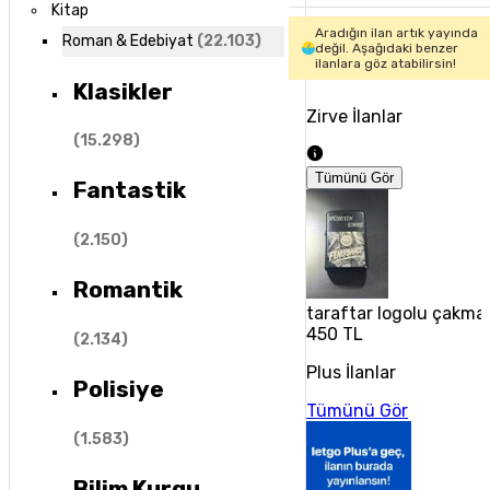
Kitap
Aradığın ilan artık yayında
Roman & Edebiyat
(
22.103
)
değil. Aşağıdaki benzer
ilanlara göz atabilirsin!
Klasikler
Zirve İlanlar
(
15.298
)
Tümünü Gör
Fantastik
(
2.150
)
Romantik
taraftar logolu çakma
450 TL
(
2.134
)
Plus İlanlar
Polisiye
Tümünü Gör
(
1.583
)
Bilim Kurgu