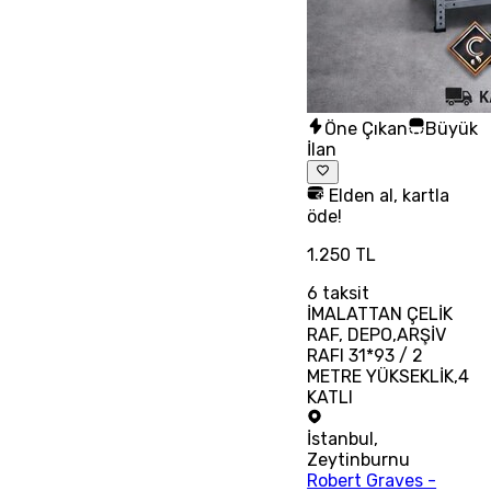
Öne Çıkan
Büyük
İlan
Elden al, kartla
öde!
1.250 TL
6
taksit
İMALATTAN ÇELİK
RAF, DEPO,ARŞİV
RAFI 31*93 / 2
METRE YÜKSEKLİK,4
KATLI
İstanbul
,
Zeytinburnu
Robert Graves -