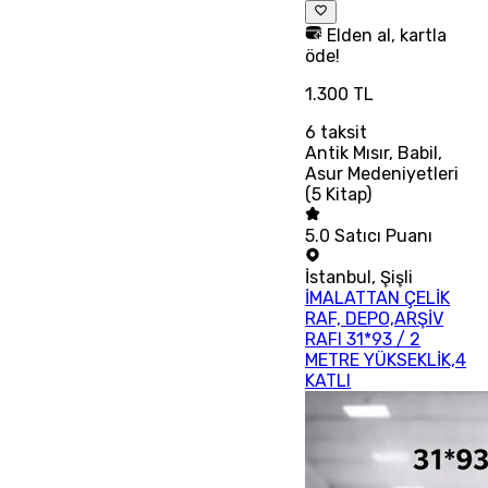
Elden al, kartla
öde!
1.300 TL
6
taksit
Antik Mısır, Babil,
Asur Medeniyetleri
(5 Kitap)
5.0
Satıcı Puanı
İstanbul
,
Şişli
İMALATTAN ÇELİK
RAF, DEPO,ARŞİV
RAFI 31*93 / 2
METRE YÜKSEKLİK,4
KATLI