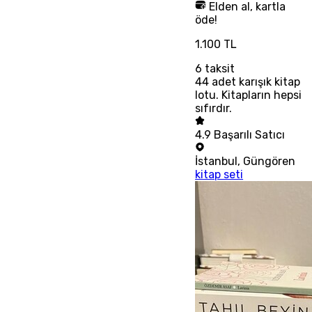
Elden al, kartla
öde!
1.100 TL
6
taksit
44 adet karışık kitap
lotu. Kitapların hepsi
sıfırdır.
4.9
Başarılı Satıcı
İstanbul
,
Güngören
kitap seti