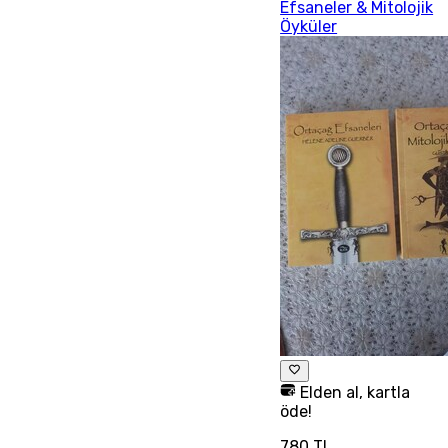
Efsaneler & Mitolojik
Öyküler
Elden al, kartla
öde!
780 TL