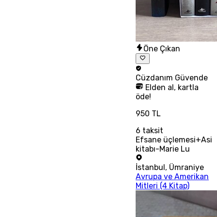
Öne Çıkan
Cüzdanım
Güvende
Elden al, kartla
öde!
950 TL
6
taksit
Efsane üçlemesi+Asi
kitabı-Marie Lu
İstanbul
,
Ümraniye
Avrupa ve Amerikan
Mitleri (4 Kitap)