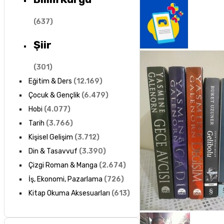
(
637
)
Şiir
(
301
)
Eğitim & Ders
(
12.169
)
Çocuk & Gençlik
(
6.479
)
Hobi
(
4.077
)
Tarih
(
3.766
)
Kişisel Gelişim
(
3.712
)
Din & Tasavvuf
(
3.390
)
Çizgi Roman & Manga
(
2.674
)
İş, Ekonomi, Pazarlama
(
726
)
Kitap Okuma Aksesuarları
(
613
)