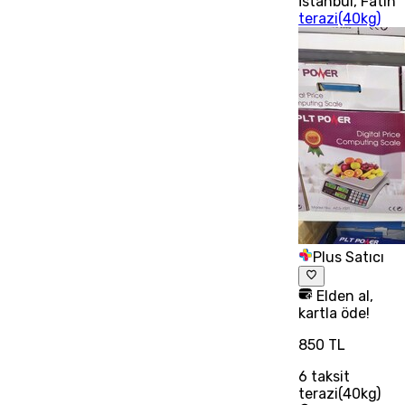
İstanbul
,
Fatih
terazi(40kg)
Plus Satıcı
Elden al,
kartla öde!
850 TL
6
taksit
terazi(40kg)