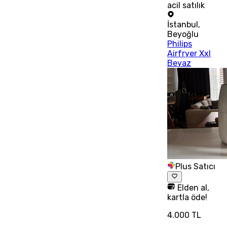
acil satılık
İstanbul
,
Beyoğlu
Philips
Airfryer Xxl
Beyaz
Plus Satıcı
Elden al,
kartla öde!
4.000 TL