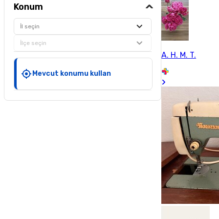
Konum
İl seçin
İlçe seçin
A. H. M. T.
Mevcut konumu kullan