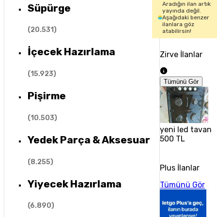
Aradığın ilan artık
Süpürge
yayında değil.
Aşağıdaki benzer
ilanlara göz
(
20.531
)
atabilirsin!
İçecek Hazırlama
Zirve İlanlar
(
15.923
)
Tümünü Gör
Pişirme
(
10.503
)
yeni led tavan 
Yedek Parça & Aksesuar
500 TL
(
8.255
)
Plus İlanlar
Yiyecek Hazırlama
Tümünü Gör
(
6.890
)