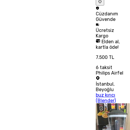
Cüzdanım
Güvende
Ücretsiz
Kargo
Elden al,
kartla öde!
7.500 TL
6
taksit
Philips Airfel
İstanbul
,
Beyoğlu
buz kırıcı
(Blender)