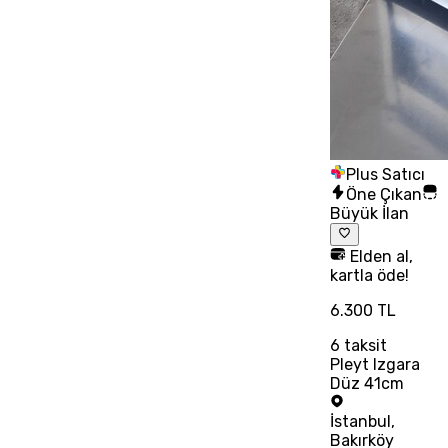
Plus Satıcı
Öne Çıkan
Büyük İlan
Elden al,
kartla öde!
6.300 TL
6
taksit
Pleyt Izgara
Düz 41cm
İstanbul
,
Bakırköy