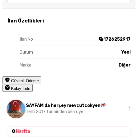
İlan Özellikleri
İlan No
1726252917
Durum
Yeni
Marka
Diğer
Güvenli Ödeme
Kolay İade
SAYFAM da herşey mevcutcokyeni
Tem 2017 tarihinden beri üye
Harita