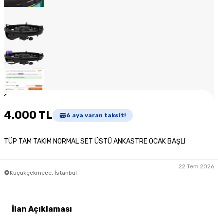
1
/
12
4.000 TL
6
aya varan taksit!
TÜP TAM TAKIM NORMAL SET ÜSTÜ ANKASTRE OCAK BAŞLI
22 Tem 2026
Küçükçekmece, İstanbul
İlan Açıklaması