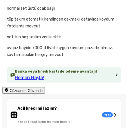
normal set üstü ocak başlı
tüp takım otomatik kendinden cakmaklı detaylıca koydum
fotolarda mevcut
not tüp boş teslim verilicektir
aygaz bayide 7000 tl fiyatı uygun koydum pazarlık olmaz.
sayfama bakın herşey mevcut
Banka veya kredi kartı ile ödeme avantajı!
Hemen Başla!
Cüzdanım Güvende
Acil kredi mi lazım?
Yeni
Kredi fırsatlarını hemen incele!