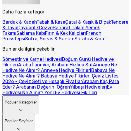
Daha fazla kategori
Bardak & Kadeh
Tabak & Kase
Çatal & Kaşık & Bıçak
Tencere
& Tava
Çaydanlık
Cezve
Baharat Takımı
Yemek
Takımı
Saklama Kabı
Fırın & Kek Kalıpları
French
Press
Tepsi
Sofra, Servis & Sunum
Sürahi & Karaf
Bunlar da ilgini çekebilir
Sömestir ve Karne Hediyesi
Doğum Günü Hediye ve
Fikirleri
Araba İlanı Ver, Arabanı Hızlıca Sat
Anneye Ne
Hediye Ne Alınır? Anneye Hediye Fikirleri
Babaya Ne
Hediye Ne Alınır? Babaya Hediye Fikirleri
Çeyiz Listesi
2026 - Çeyiz Seti ve Hesaplı Fiyatlar
Arabam Kaç Para
Eder? Arabanın Değerini Öğren
Yılbaşı Hediyeleri
Ev
Hediyesi Ne Alınır? Yeni Ev Hediyesi Fikirleri
Popüler Kategoriler
Popüler Sayfalar