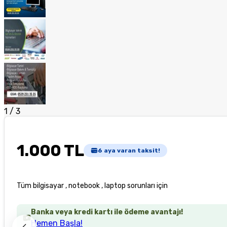
1
/
3
1.000 TL
6
aya varan taksit!
Tüm bilgisayar , notebook , laptop sorunları için
Banka veya kredi kartı ile ödeme avantajı!
Hemen Başla!