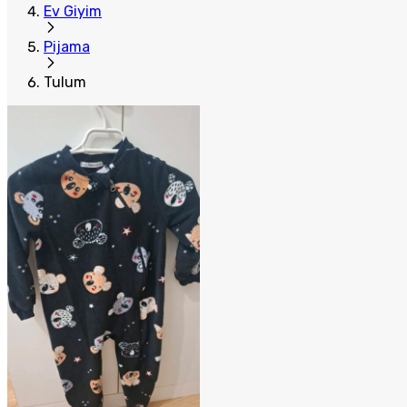
Ev Giyim
Pijama
Tulum