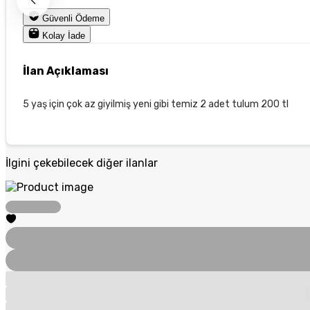
Güvenli Ödeme
Kolay İade
İlan Açıklaması
5 yaş için çok az giyilmiş yeni gibi temiz 2 adet tulum 200 tl
İlgini çekebilecek diğer ilanlar