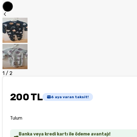
1
/
2
200 TL
6
aya varan taksit!
Tulum
Banka veya kredi kartı ile ödeme avantajı!