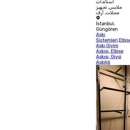
استاندات
ملابس, تجهيز
محلات, أرف
İstanbul
,
Güngören
Askı
Sistemleri,Elbis
Askı,Giyim
Askısı, Elbise
Askısı, Giysi
Askılığ