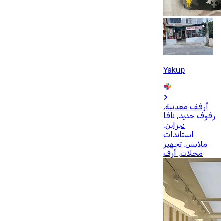
Yakup
أرفف معدنية,
رفوف حديد, نافا
ديزاين,
استاندات
ملابس, تجهيز
محلات, أرف