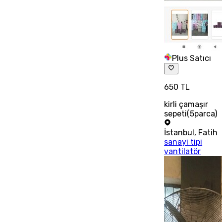
Plus Satıcı
650 TL
kirli çamaşır
sepeti(5parca)
İstanbul
,
Fatih
sanayi tipi
vantilatör