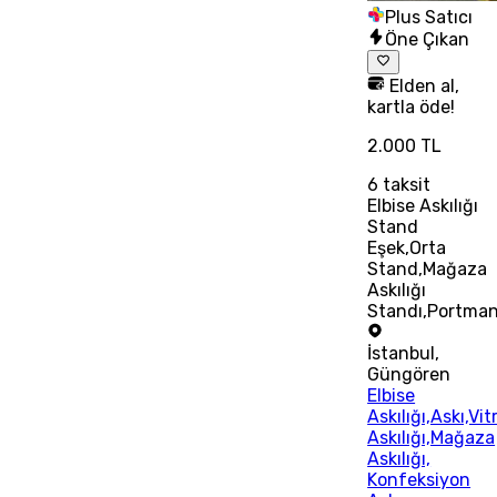
Plus Satıcı
Öne Çıkan
Elden al,
kartla öde!
2.000 TL
6
taksit
Elbise Askılığı
Stand
Eşek,Orta
Stand,Mağaza
Askılığı
Standı,Portma
İstanbul
,
Güngören
Elbise
Askılığı,Askı,Vit
Askılığı,Mağaza
Askılığı,
Konfeksiyon