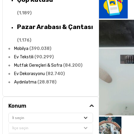
(
1.189
)
Pazar Arabası & Çantası
(
1.176
)
Mobilya
(
390.038
)
Ev Tekstili
(
90.299
)
Mutfak Gereçleri & Sofra
(
84.200
)
Ev Dekorasyonu
(
82.740
)
Aydınlatma
(
28.878
)
Konum
İl seçin
İlçe seçin