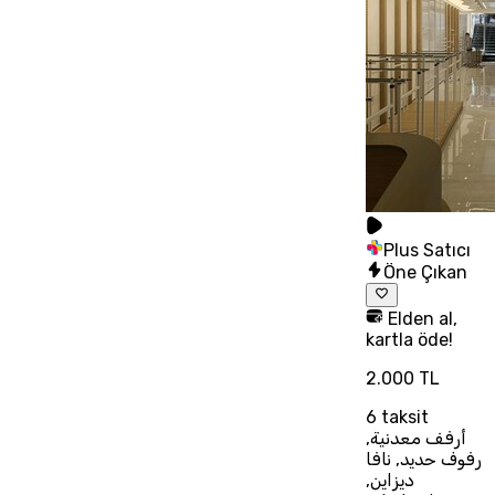
Plus Satıcı
Öne Çıkan
Elden al,
kartla öde!
2.000 TL
6
taksit
أرفف معدنية,
رفوف حديد, نافا
ديزاين,