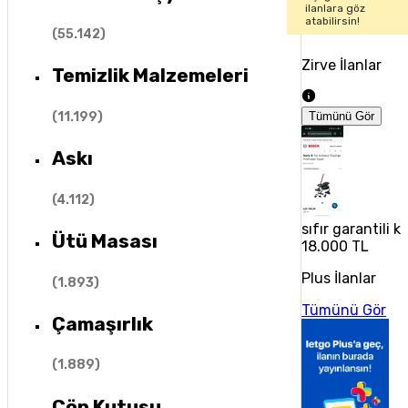
ilanlara göz
atabilirsin!
(
55.142
)
Zirve İlanlar
Temizlik Malzemeleri
(
11.199
)
Tümünü Gör
Askı
(
4.112
)
sıfır garantili k
Ütü Masası
18.000 TL
Plus İlanlar
(
1.893
)
Tümünü Gör
Çamaşırlık
(
1.889
)
Çöp Kutusu