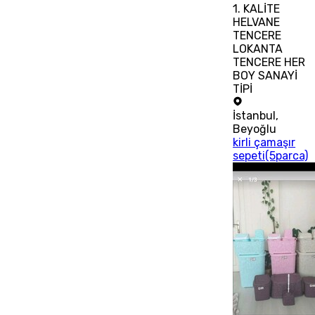
1. KALİTE
HELVANE
TENCERE
LOKANTA
TENCERE HER
BOY SANAYİ
TİPİ
İstanbul
,
Beyoğlu
kirli çamaşır
sepeti(5parca)