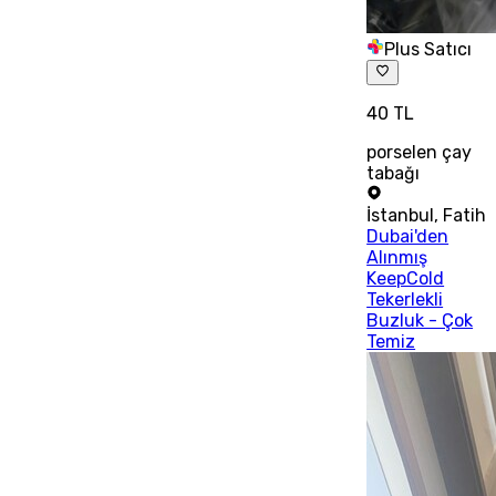
Plus Satıcı
40 TL
porselen çay
tabağı
İstanbul
,
Fatih
Dubai'den
Alınmış
KeepCold
Tekerlekli
Buzluk - Çok
Temiz