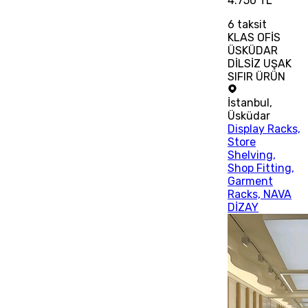
4.750 TL
6
taksit
KLAS OFİS
ÜSKÜDAR
DİLSİZ UŞAK
SIFIR ÜRÜN
İstanbul
,
Üsküdar
Display Racks,
Store
Shelving,
Shop Fitting,
Garment
Racks, NAVA
DİZAY