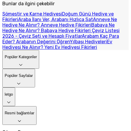
Bunlar da ilgini çekebilir
Sömestir ve Karne Hediyesi
Doğum Günü Hediye ve
Fikirleri
Araba İlanı Ver, Arabanı Hızlıca Sat
Anneye Ne
Hediye Ne Alınır? Anneye Hediye Fikirleri
Babaya Ne
Hediye Ne Alınır? Babaya Hediye Fikirleri
Çeyiz Listesi
2026 - Çeyiz Seti ve Hesaplı Fiyatlar
Arabam Kaç Para
Eder? Arabanın Değerini Öğren
Yılbaşı Hediyeleri
Ev
Hediyesi Ne Alınır? Yeni Ev Hediyesi Fikirleri
Popüler Kategoriler
Popüler Sayfalar
letgo
Resmi bağlantılar