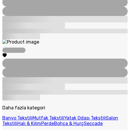
Daha fazla kategori
Banyo Tekstili
Mutfak Tekstili
Yatak Odası Tekstili
Salon
Tekstili
Halı & Kilim
Perde
Bohça & Hurç
Seccade