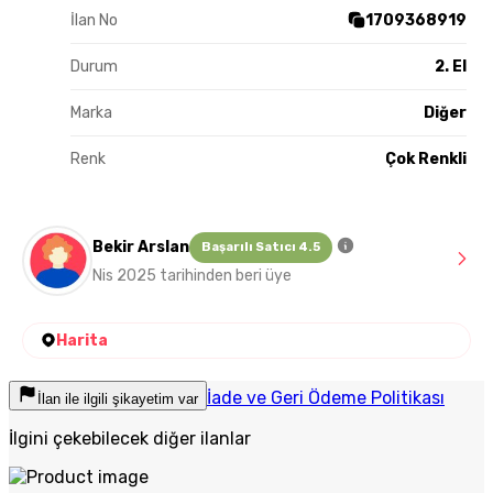
İlan No
1709368919
Durum
2. El
Marka
Diğer
Renk
Çok Renkli
Bekir Arslan
Başarılı Satıcı 4.5
Nis 2025 tarihinden beri üye
Harita
İade ve Geri Ödeme Politikası
İlan ile ilgili şikayetim var
İlgini çekebilecek diğer ilanlar