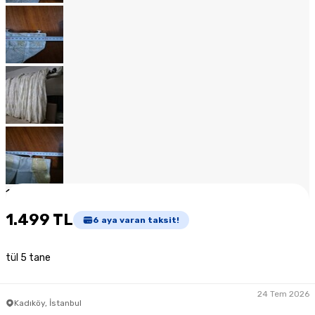
1
/
17
1.499 TL
6
aya varan taksit!
tül 5 tane
24 Tem 2026
Kadıköy, İstanbul