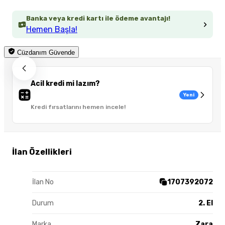
Banka veya kredi kartı ile ödeme avantajı!
Hemen Başla!
Cüzdanım Güvende
Acil kredi mi lazım?
Yeni
Kredi fırsatlarını hemen incele!
İlan Özellikleri
İlan No
1707392072
Durum
2. El
Marka
Zara