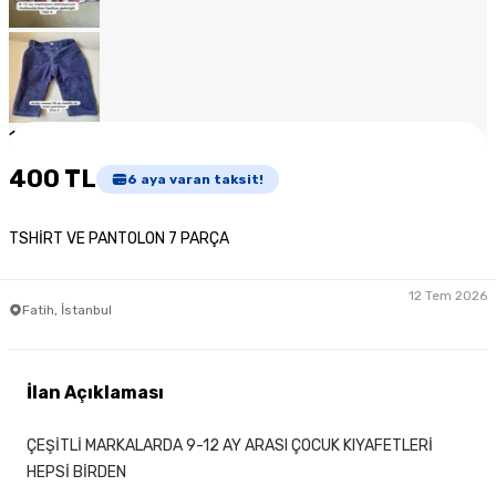
1
/
7
400 TL
6
aya varan taksit!
TSHİRT VE PANTOLON 7 PARÇA
12 Tem 2026
Fatih, İstanbul
İlan Açıklaması
ÇEŞİTLİ MARKALARDA 9-12 AY ARASI ÇOCUK KIYAFETLERİ
HEPSİ BİRDEN