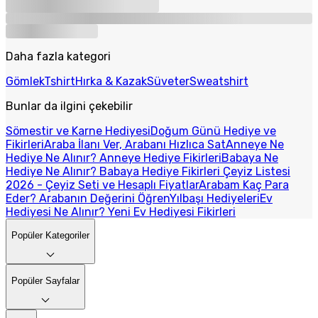
Daha fazla kategori
Gömlek
Tshirt
Hırka & Kazak
Süveter
Sweatshirt
Bunlar da ilgini çekebilir
Sömestir ve Karne Hediyesi
Doğum Günü Hediye ve
Fikirleri
Araba İlanı Ver, Arabanı Hızlıca Sat
Anneye Ne
Hediye Ne Alınır? Anneye Hediye Fikirleri
Babaya Ne
Hediye Ne Alınır? Babaya Hediye Fikirleri
Çeyiz Listesi
2026 - Çeyiz Seti ve Hesaplı Fiyatlar
Arabam Kaç Para
Eder? Arabanın Değerini Öğren
Yılbaşı Hediyeleri
Ev
Hediyesi Ne Alınır? Yeni Ev Hediyesi Fikirleri
Popüler Kategoriler
Popüler Sayfalar