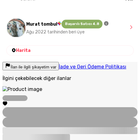
Murat tombul
Başarılı Satıcı 4.8
Ağu 2022 tarihinden beri üye
Harita
İade ve Geri Ödeme Politikası
İlan ile ilgili şikayetim var
İlgini çekebilecek diğer ilanlar