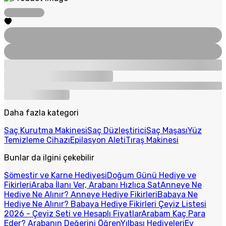
Daha fazla kategori
Saç Kurutma Makinesi
Saç Düzleştirici
Saç Maşası
Yüz
Temizleme Cihazı
Epilasyon Aleti
Tıraş Makinesi
Bunlar da ilgini çekebilir
Sömestir ve Karne Hediyesi
Doğum Günü Hediye ve
Fikirleri
Araba İlanı Ver, Arabanı Hızlıca Sat
Anneye Ne
Hediye Ne Alınır? Anneye Hediye Fikirleri
Babaya Ne
Hediye Ne Alınır? Babaya Hediye Fikirleri
Çeyiz Listesi
2026 - Çeyiz Seti ve Hesaplı Fiyatlar
Arabam Kaç Para
Eder? Arabanın Değerini Öğren
Yılbaşı Hediyeleri
Ev