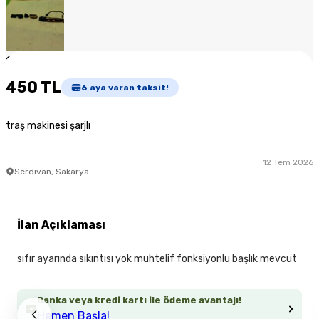
1
/
7
450 TL
6
aya varan taksit!
traş makinesi şarjlı
12 Tem 2026
Serdivan, Sakarya
İlan Açıklaması
sıfır ayarında sıkıntısı yok muhtelif fonksiyonlu başlık mevcut
Banka veya kredi kartı ile ödeme avantajı!
Hemen Başla!