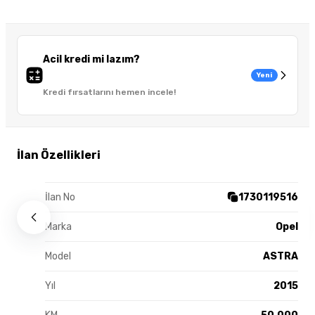
Acil kredi mi lazım?
Yeni
Kredi fırsatlarını hemen incele!
İlan Özellikleri
İlan No
1730119516
Marka
Opel
Model
ASTRA
Yıl
2015