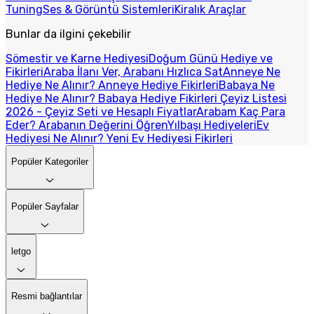
Tuning
Ses & Görüntü Sistemleri
Kiralık Araçlar
Bunlar da ilgini çekebilir
Sömestir ve Karne Hediyesi
Doğum Günü Hediye ve
Fikirleri
Araba İlanı Ver, Arabanı Hızlıca Sat
Anneye Ne
Hediye Ne Alınır? Anneye Hediye Fikirleri
Babaya Ne
Hediye Ne Alınır? Babaya Hediye Fikirleri
Çeyiz Listesi
2026 - Çeyiz Seti ve Hesaplı Fiyatlar
Arabam Kaç Para
Eder? Arabanın Değerini Öğren
Yılbaşı Hediyeleri
Ev
Hediyesi Ne Alınır? Yeni Ev Hediyesi Fikirleri
Popüler Kategoriler
Popüler Sayfalar
letgo
Resmi bağlantılar