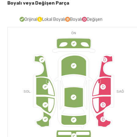
Boyalı veya Değişen Parça
Orijinal
Lokal Boyalı
Boyalı
Değişen
L
B
D
ÖN
D
D
SOL
SAĞ
D
D