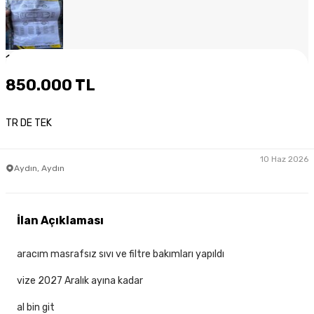
1
/
9
850.000 TL
TR DE TEK
10 Haz 2026
Aydın, Aydın
İlan Açıklaması
aracım masrafsız sıvı ve filtre bakımları yapıldı
vize 2027 Aralık ayına kadar
al bin git