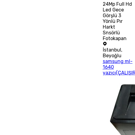
24Mp Full Hd
Led Gece
Görşlü 3
Yönlü Pır
Harkt
Snsörlü
Fotokapan
İstanbul
,
Beyoğlu
samsung ml-
1640
yazıcı(ÇALIŞI