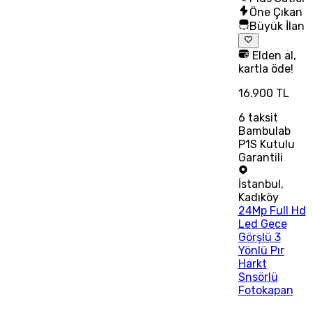
Öne Çıkan
Büyük İlan
Elden al,
kartla öde!
16.900 TL
6
taksit
Bambulab
P1S Kutulu
Garantili
İstanbul
,
Kadıköy
24Mp Full Hd
Led Gece
Görşlü 3
Yönlü Pır
Harkt
Snsörlü
Fotokapan