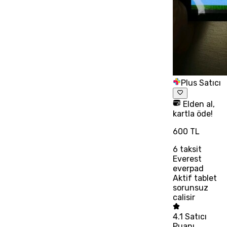
Plus Satıcı
Elden al,
kartla öde!
600 TL
6
taksit
Everest
everpad
Aktif tablet
sorunsuz
calisir
4.1
Satıcı
Puanı