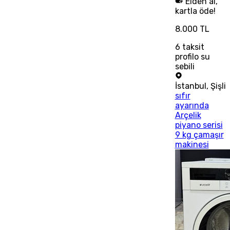
Elden al,
kartla öde!
8.000 TL
6
taksit
profilo su
sebili
İstanbul
,
Şişli
sıfır
ayarında
Arçelik
piyano serisi
9 kg çamaşır
makinesi