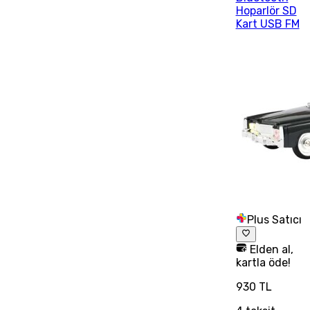
Hoparlör SD
Kart USB FM
Plus Satıcı
Elden al,
kartla öde!
930 TL