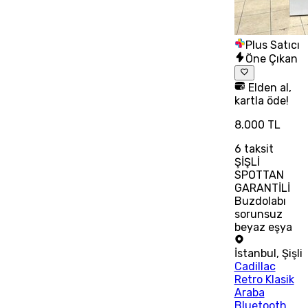
Plus Satıcı
Öne Çıkan
Elden al,
kartla öde!
8.000 TL
6
taksit
ŞİŞLİ
SPOTTAN
GARANTİLİ
Buzdolabı
sorunsuz
beyaz eşya
İstanbul
,
Şişli
Cadillac
Retro Klasik
Araba
Bluetooth