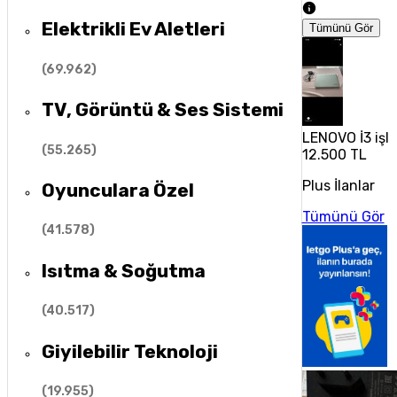
Elektrikli Ev Aletleri
Tümünü Gör
(
69.962
)
TV, Görüntü & Ses Sistemi
LENOVO İ3 işle
(
55.265
)
12.500 TL
Plus İlanlar
Oyunculara Özel
Tümünü Gör
(
41.578
)
Isıtma & Soğutma
(
40.517
)
Giyilebilir Teknoloji
(
19.955
)