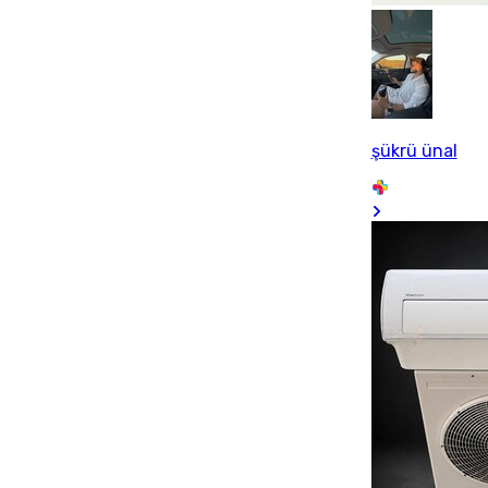
şükrü ünal