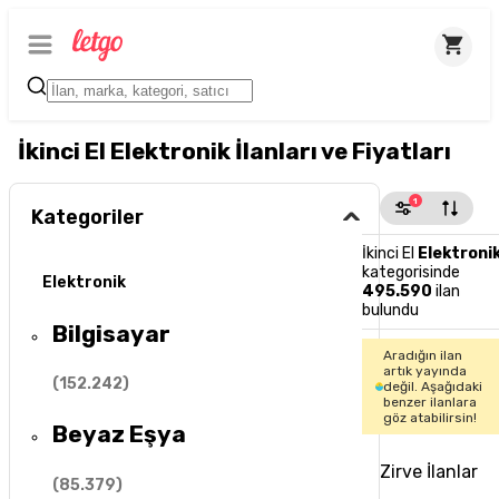
İkinci El Elektronik İlanları ve Fiyatları
1
Kategoriler
İkinci El
Elektroni
kategorisinde
Elektronik
495.590
ilan
bulundu
Bilgisayar
Aradığın ilan
artık yayında
(
152.242
)
değil. Aşağıdaki
benzer ilanlara
göz atabilirsin!
Beyaz Eşya
Zirve İlanlar
(
85.379
)