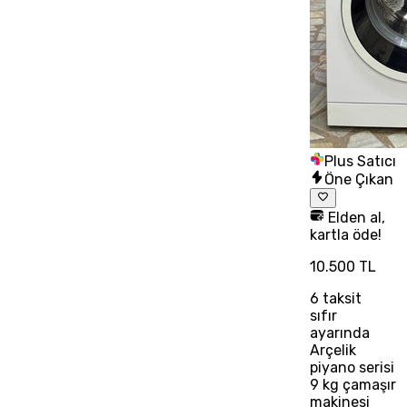
Plus Satıcı
Öne Çıkan
Elden al,
kartla öde!
10.500 TL
6
taksit
sıfır
ayarında
Arçelik
piyano serisi
9 kg çamaşır
makinesi