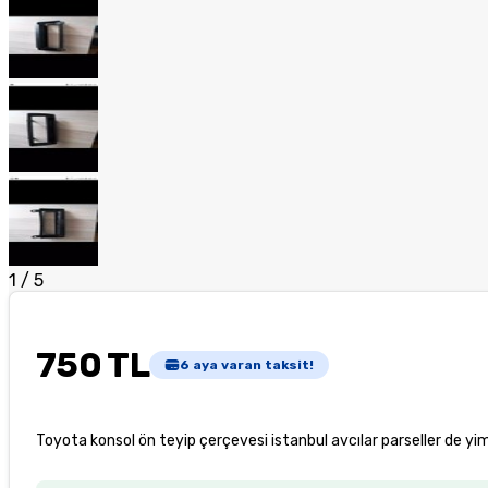
1
/
5
750 TL
6
aya varan taksit!
Toyota konsol ön teyip çerçevesi istanbul avcılar parseller de yi