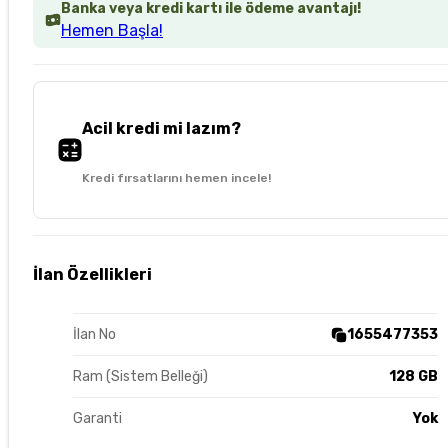
Banka veya kredi kartı ile ödeme avantajı!
Hemen Başla!
Acil kredi mi lazım?
Kredi fırsatlarını hemen incele!
İlan Özellikleri
İlan No
1655477353
Ram (Sistem Belleği)
128 GB
Garanti
Yok