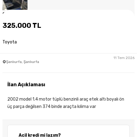
1
/
7
325.000 TL
Toyota
11 Tem 2026
Şanlıurfa, Şanlıurfa
İlan Açıklaması
2002 model 1.4 motor tüplü benzinli araç etek altı boyalı ön
üç parça değilsen 374 binde araçta kılima var
Acil kredi mi lazım?