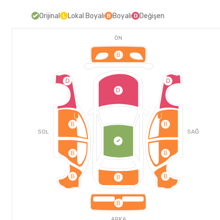
Orijinal
Lokal Boyalı
Boyalı
Değişen
L
B
D
ÖN
B
D
D
D
B
B
SOL
SAĞ
B
B
B
B
B
B
ARKA