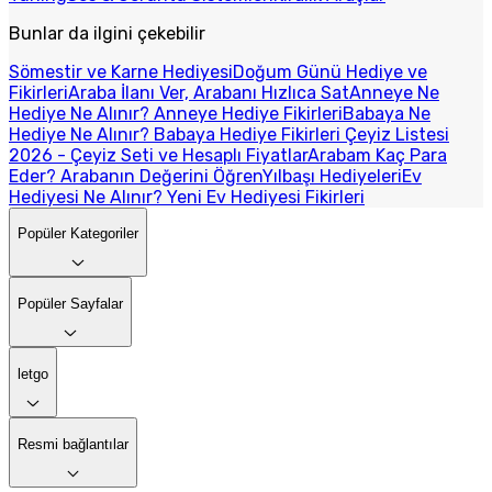
Bunlar da ilgini çekebilir
Sömestir ve Karne Hediyesi
Doğum Günü Hediye ve
Fikirleri
Araba İlanı Ver, Arabanı Hızlıca Sat
Anneye Ne
Hediye Ne Alınır? Anneye Hediye Fikirleri
Babaya Ne
Hediye Ne Alınır? Babaya Hediye Fikirleri
Çeyiz Listesi
2026 - Çeyiz Seti ve Hesaplı Fiyatlar
Arabam Kaç Para
Eder? Arabanın Değerini Öğren
Yılbaşı Hediyeleri
Ev
Hediyesi Ne Alınır? Yeni Ev Hediyesi Fikirleri
Popüler Kategoriler
Popüler Sayfalar
letgo
Resmi bağlantılar