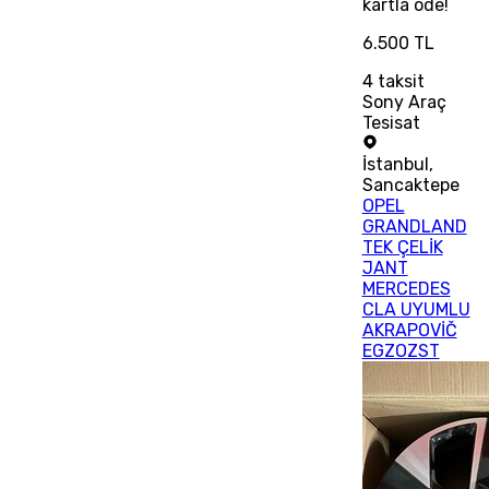
kartla öde!
6.500 TL
4
taksit
Sony Araç
Tesisat
İstanbul
,
Sancaktepe
OPEL
GRANDLAND
TEK ÇELİK
JANT
MERCEDES
CLA UYUMLU
AKRAPOVİČ
EGZOZST