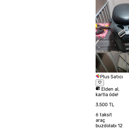
Plus Satıcı
Elden al,
kartla öde!
3.500 TL
6
taksit
araç
buzdolabı 12