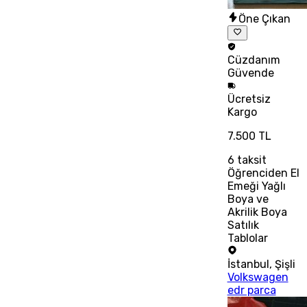
Öne Çıkan
Cüzdanım
Güvende
Ücretsiz
Kargo
7.500 TL
6
taksit
Öğrenciden El
Emeği Yağlı
Boya ve
Akrilik Boya
Satılık
Tablolar
İstanbul
,
Şişli
Volkswagen
edr parca