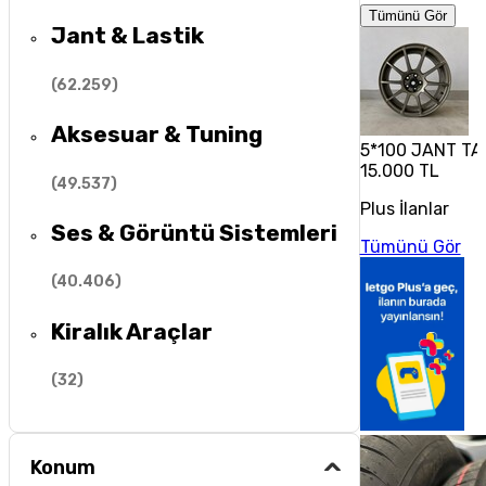
Tümünü Gör
Jant & Lastik
(
62.259
)
Aksesuar & Tuning
5*100 JANT TA
15.000 TL
(
49.537
)
Plus İlanlar
Ses & Görüntü Sistemleri
Tümünü Gör
(
40.406
)
Kiralık Araçlar
(
32
)
Konum