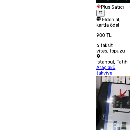
Plus Satıcı
Elden al,
kartla öde!
900 TL
6
taksit
vites. topuzu
İstanbul
,
Fatih
Araç akü
takviye