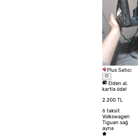
Plus Satıcı
Elden al,
kartla öde!
2.200 TL
6
taksit
Volkswagen
Tiguan sağ
ayna