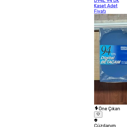
D94L 94 DK
Kaset Adet
Fiyatı
Öne Çıkan
Cüzdanım