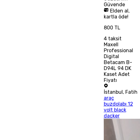
Güvende
Elden al,
kartla öde!
800 TL
4
taksit
Maxell
Professional
Digital
Betacam B-
D94L 94 DK
Kaset Adet
Fiyatı
İstanbul
,
Fatih
araç
buzdolabı 12
volt black
dacker