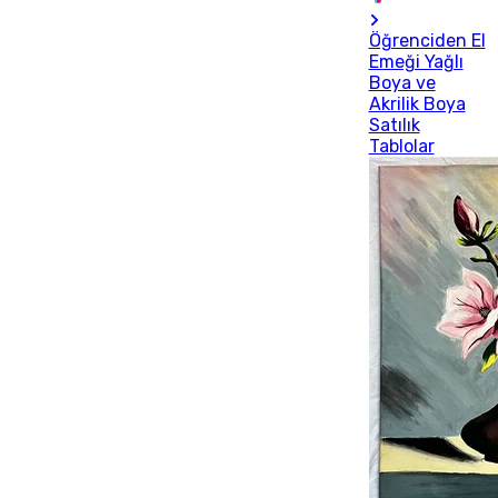
Öğrenciden El
Emeği Yağlı
Boya ve
Akrilik Boya
Satılık
Tablolar