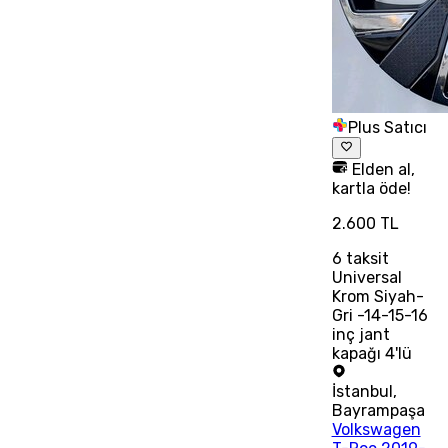
Plus Satıcı
Elden al,
kartla öde!
2.600 TL
6
taksit
Universal
Krom Siyah-
Gri -14-15-16
inç jant
kapağı 4'lü
İstanbul
,
Bayrampaşa
Volkswagen