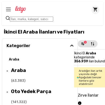
İkinci El Araba İlanları ve Fiyatları
1
Kategoriler
İkinci El
Araba
kategorisinde
Araba
356.939
ilan bulund
Araba
Aradığın ilan artık
yayında değil.
Aşağıdaki benzer
(
63.383
)
ilanlara göz
atabilirsin!
Oto Yedek Parça
Zirve İlanlar
(
141.322
)