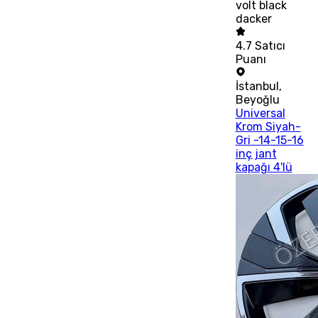
volt black
dacker
4.7
Satıcı
Puanı
İstanbul
,
Beyoğlu
Universal
Krom Siyah-
Gri -14-15-16
inç jant
kapağı 4'lü