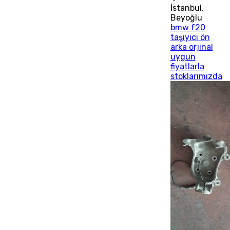
İstanbul
,
Beyoğlu
bmw f20
taşıyıcı ön
arka orjinal
uygun
fiyatlarla
stoklarımızda