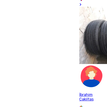
İbrahim
Cakiltas