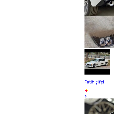
Fatih çifçi