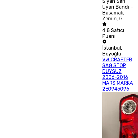
Siyah Sarı
Uyarı Bandı –
Basamak,
Zemin, G
4.8
Satıcı
Puanı
İstanbul
,
Beyoğlu
VW CRAFTER
SAĞ STOP
DUYSUZ
2006-2016
MARS MARKA
2E0945096