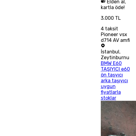
Elden al,
kartla öde!
3.000 TL
4
taksit
Pioneer vsx
d714 AV amfi
İstanbul
,
Zeytinburnu
BMW E60
TAŞIYICI e60
ön taşyıcı
arka taşıyıcı
uygun
fiyatlarla
stoklar