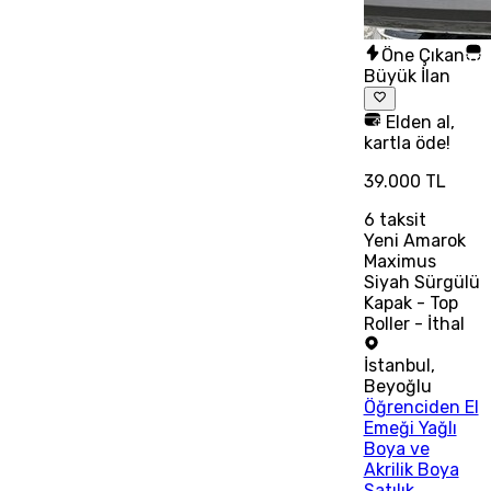
Öne Çıkan
Büyük İlan
Elden al,
kartla öde!
39.000 TL
6
taksit
Yeni Amarok
Maximus
Siyah Sürgülü
Kapak - Top
Roller - İthal
İstanbul
,
Beyoğlu
Öğrenciden El
Emeği Yağlı
Boya ve
Akrilik Boya
Satılık