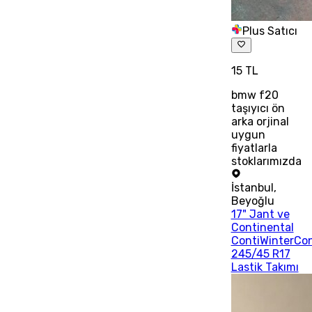
Plus Satıcı
15 TL
bmw f20
taşıyıcı ön
arka orjinal
uygun
fiyatlarla
stoklarımızda
İstanbul
,
Beyoğlu
17" Jant ve
Continental
ContiWinterCo
245/45 R17
Lastik Takımı