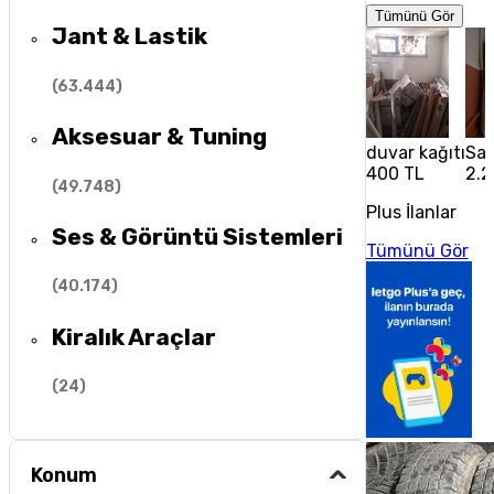
Tümünü Gör
Jant & Lastik
(
63.444
)
Aksesuar & Tuning
duvar kağıtı
Sat
400 TL
2.2
(
49.748
)
Plus İlanlar
Ses & Görüntü Sistemleri
Tümünü Gör
(
40.174
)
Kiralık Araçlar
(
24
)
Konum