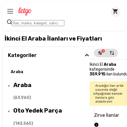
İkinci El Araba İlanları ve Fiyatları
1
Kategoriler
İkinci El
Araba
kategorisinde
Araba
359.915
ilan bulund
Araba
Aradığın ilan artık
yayında değil.
Aşağıdaki benzer
(
63.960
)
ilanlara göz
atabilirsin!
Oto Yedek Parça
Zirve İlanlar
(
142.565
)