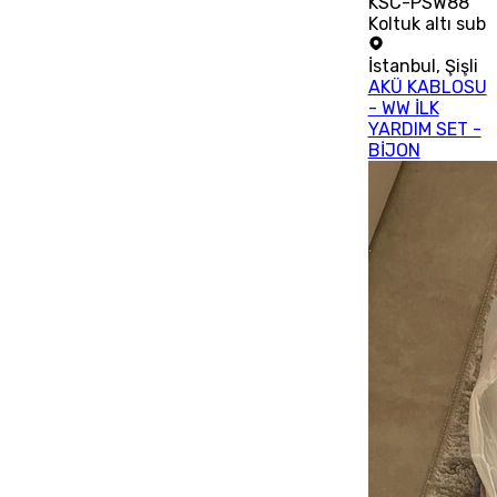
KSC-PSW88
Koltuk altı sub
İstanbul
,
Şişli
AKÜ KABLOSU
- WW İLK
YARDIM SET -
BİJON