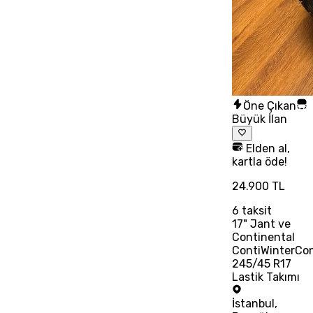
Öne Çıkan
Büyük İlan
Elden al,
kartla öde!
24.900 TL
6
taksit
17" Jant ve
Continental
ContiWinterCo
245/45 R17
Lastik Takımı
İstanbul
,