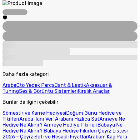
Daha fazla kategori
Araba
Oto Yedek Parça
Jant & Lastik
Aksesuar &
Tuning
Ses & Görüntü Sistemleri
Kiralık Araçlar
Bunlar da ilgini çekebilir
Sömestir ve Karne Hediyesi
Doğum Günü Hediye ve
Fikirleri
Araba İlanı Ver, Arabanı Hızlıca Sat
Anneye Ne
Hediye Ne Alınır? Anneye Hediye Fikirleri
Babaya Ne
Hediye Ne Alınır? Babaya Hediye Fikirleri
Çeyiz Listesi
2026 - Çeyiz Seti ve Hesaplı Fiyatlar
Arabam Kaç Para