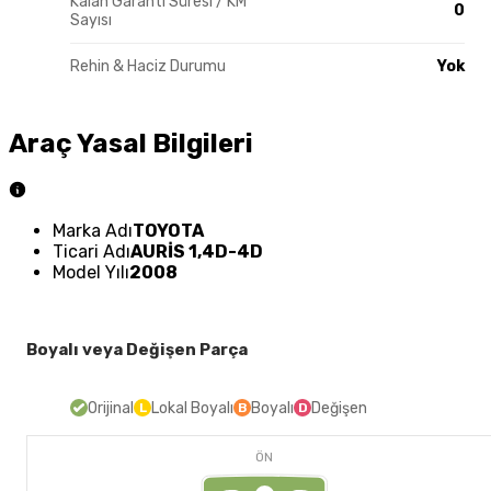
Kalan Garanti Süresi / KM
0
Sayısı
Rehin & Haciz Durumu
Yok
Araç Yasal Bilgileri
Marka Adı
TOYOTA
Ticari Adı
AURİS 1,4D-4D
Model Yılı
2008
Boyalı veya Değişen Parça
Orijinal
Lokal Boyalı
Boyalı
Değişen
L
B
D
ÖN