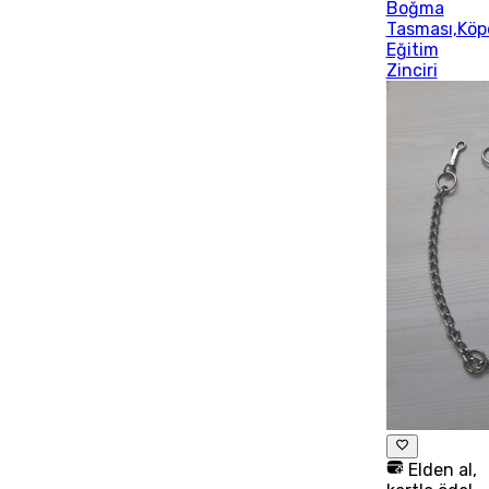
Boğma
Tasması,Köp
Eğitim
Zinciri
Elden al,