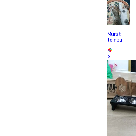
Murat
tombul