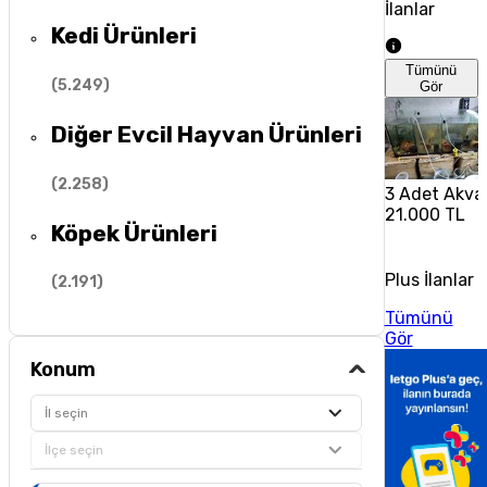
İlanlar
Kedi Ürünleri
Tümünü
(
5.249
)
Gör
Diğer Evcil Hayvan Ürünleri
(
2.258
)
3 Adet Akvary
21.000 TL
Köpek Ürünleri
Plus İlanlar
(
2.191
)
Tümünü
Gör
Konum
İl seçin
İlçe seçin