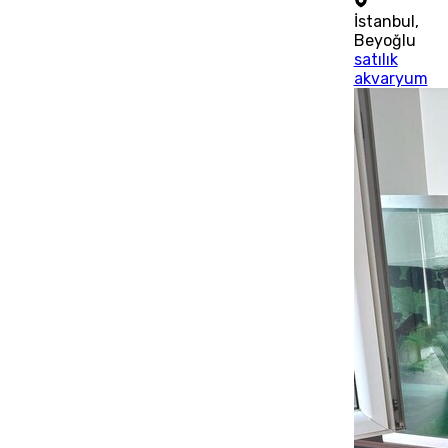
İstanbul
,
Beyoğlu
satılık
akvaryum