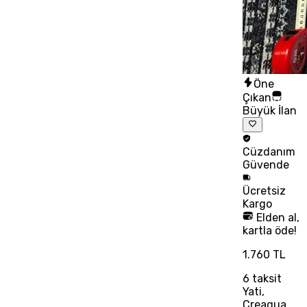
Öne
Çıkan
Büyük İlan
Cüzdanım
Güvende
Ücretsiz
Kargo
Elden al,
kartla öde!
1.760 TL
6
taksit
Yati,
Creaqua