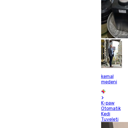
kemal
medeni
K-paw
Otomatik
Kedi
Tuveleti