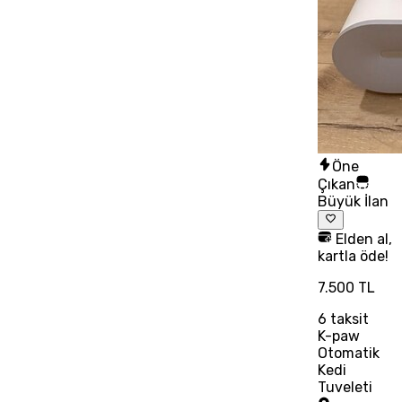
Öne
Çıkan
Büyük İlan
Elden al,
kartla öde!
7.500 TL
6
taksit
K-paw
Otomatik
Kedi
Tuveleti