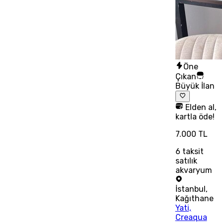
Öne
Çıkan
Büyük İlan
Elden al,
kartla öde!
7.000 TL
6
taksit
satılık
akvaryum
İstanbul
,
Kağıthane
Yati,
Creaqua