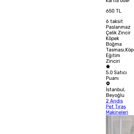
kartla öde!
650 TL
6
taksit
Paslanmaz
Çelik Zincir
Köpek
Boğma
Tasması,Köp
Eğitim
Zinciri
5.0
Satıcı
Puanı
İstanbul
,
Beyoğlu
2 Andis
Pet Tıraş
Makineleri