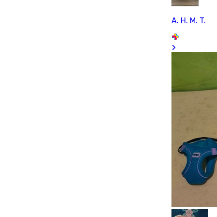
A. H. M. T.