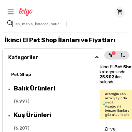
İkinci El Pet Shop İlanları ve Fiyatları
1
Kategoriler
İkinci El
Pet Sho
kategorisinde
Pet Shop
25.902
ilan
bulundu
Balık Ürünleri
Aradığın ilan
artık yayında
(
9.997
)
değil.
Aşağıdaki
benzer ilanlara
Kuş Ürünleri
göz atabilirsin!
(
6.207
)
Zirve