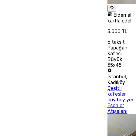
Elden al,
kartla öde!
3.000 TL
6
taksit
Papağan
Kafesi
Büyük
55x45
İstanbul
,
Kadıköy
Çeşitli
kafesler
boy boy yer
Esenler
Atışalanı