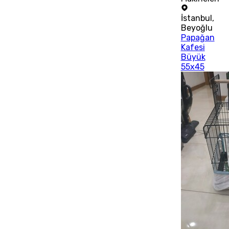
İstanbul
,
Beyoğlu
Papağan
Kafesi
Büyük
55x45