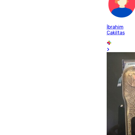
İbrahim
Cakiltas