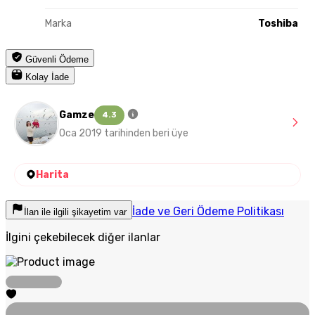
Marka
Toshiba
Güvenli Ödeme
Kolay İade
Gamze
4.3
Oca 2019 tarihinden beri üye
Harita
İade ve Geri Ödeme Politikası
İlan ile ilgili şikayetim var
İlgini çekebilecek diğer ilanlar