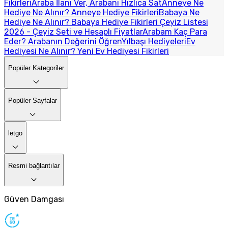
Fikirleri
Araba İlanı Ver, Arabanı Hızlıca Sat
Anneye Ne
Hediye Ne Alınır? Anneye Hediye Fikirleri
Babaya Ne
Hediye Ne Alınır? Babaya Hediye Fikirleri
Çeyiz Listesi
2026 - Çeyiz Seti ve Hesaplı Fiyatlar
Arabam Kaç Para
Eder? Arabanın Değerini Öğren
Yılbaşı Hediyeleri
Ev
Hediyesi Ne Alınır? Yeni Ev Hediyesi Fikirleri
Popüler Kategoriler
Popüler Sayfalar
letgo
Resmi bağlantılar
Güven Damgası