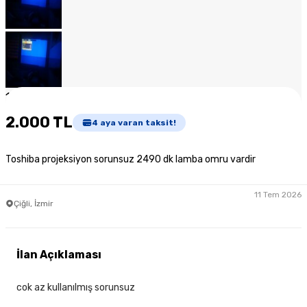
1
/
11
2.000 TL
4
aya varan taksit!
Toshiba projeksiyon sorunsuz 2490 dk lamba omru vardir
11 Tem 2026
Çiğli, İzmir
İlan Açıklaması
cok az kullanılmış sorunsuz