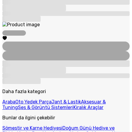
Daha fazla kategori
Araba
Oto Yedek Parça
Jant & Lastik
Aksesuar &
Tuning
Ses & Görüntü Sistemleri
Kiralık Araçlar
Bunlar da ilgini çekebilir
Sömestir ve Karne Hediyesi
Doğum Günü Hediye ve