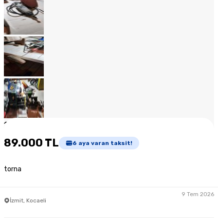
1
/
16
89.000 TL
6
aya varan taksit!
torna
9 Tem 2026
İzmit, Kocaeli