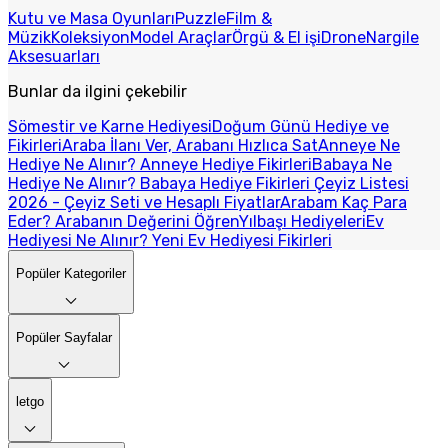
Kutu ve Masa Oyunları
Puzzle
Film &
Müzik
Koleksiyon
Model Araçlar
Örgü & El işi
Drone
Nargile
Aksesuarları
Bunlar da ilgini çekebilir
Sömestir ve Karne Hediyesi
Doğum Günü Hediye ve
Fikirleri
Araba İlanı Ver, Arabanı Hızlıca Sat
Anneye Ne
Hediye Ne Alınır? Anneye Hediye Fikirleri
Babaya Ne
Hediye Ne Alınır? Babaya Hediye Fikirleri
Çeyiz Listesi
2026 - Çeyiz Seti ve Hesaplı Fiyatlar
Arabam Kaç Para
Eder? Arabanın Değerini Öğren
Yılbaşı Hediyeleri
Ev
Hediyesi Ne Alınır? Yeni Ev Hediyesi Fikirleri
Popüler Kategoriler
Popüler Sayfalar
letgo