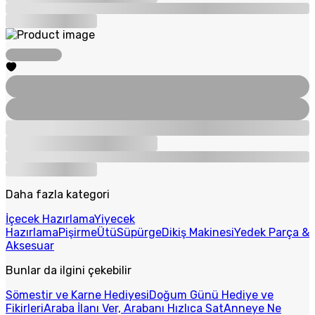
Daha fazla kategori
İçecek Hazırlama
Yiyecek
Hazırlama
Pişirme
Ütü
Süpürge
Dikiş Makinesi
Yedek Parça &
Aksesuar
Bunlar da ilgini çekebilir
Sömestir ve Karne Hediyesi
Doğum Günü Hediye ve
Fikirleri
Araba İlanı Ver, Arabanı Hızlıca Sat
Anneye Ne