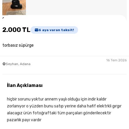
1
/
6
2.000 TL
6
aya varan taksit!
torbasız süpürge
16 Tem 2026
Seyhan, Adana
İlan Açıklaması
hiçbir sorunu yoktur annem yaşlı olduğu için indir kaldır
zorlanıyor o yüzden bunu satıp yerine daha hafif elektrkli gırgır
alacagız ürün fotoğraftaki tüm parçaları gönderilecektir
pazarlık payı vardır