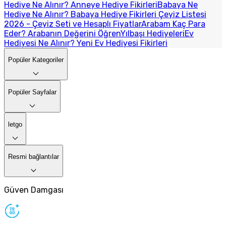
Hediye Ne Alınır? Anneye Hediye Fikirleri
Babaya Ne
Hediye Ne Alınır? Babaya Hediye Fikirleri
Çeyiz Listesi
2026 - Çeyiz Seti ve Hesaplı Fiyatlar
Arabam Kaç Para
Eder? Arabanın Değerini Öğren
Yılbaşı Hediyeleri
Ev
Hediyesi Ne Alınır? Yeni Ev Hediyesi Fikirleri
Popüler Kategoriler
Popüler Sayfalar
letgo
Resmi bağlantılar
Güven Damgası