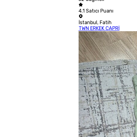
4.1
Satıcı Puanı
İstanbul
,
Fatih
TWN ERKEK CAPRİ