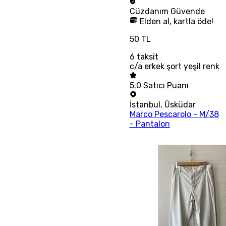
Cüzdanım
Güvende
Elden al, kartla öde!
50 TL
6
taksit
c/a erkek şort yeşil renk
5.0
Satıcı Puanı
İstanbul
,
Üsküdar
Marco Pescarolo - M/38
- Pantalon