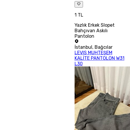
1 TL
Yazlık Erkek Slopet
Bahçıvan Askılı
Pantolon
İstanbul
,
Bağcılar
LEVIS MUHTEŞEM
KALİTE PANTOLON W31
L30