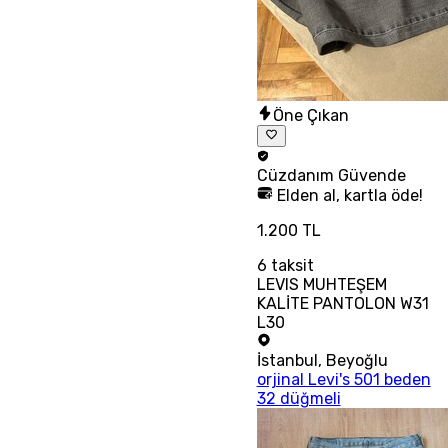
Öne Çıkan
Cüzdanım
Güvende
Elden al, kartla öde!
1.200 TL
6
taksit
LEVIS MUHTEŞEM
KALİTE PANTOLON W31
L30
İstanbul
,
Beyoğlu
orjinal Levi's 501 beden
32 düğmeli