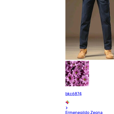
bkc6874
Ermenegildo Zegna