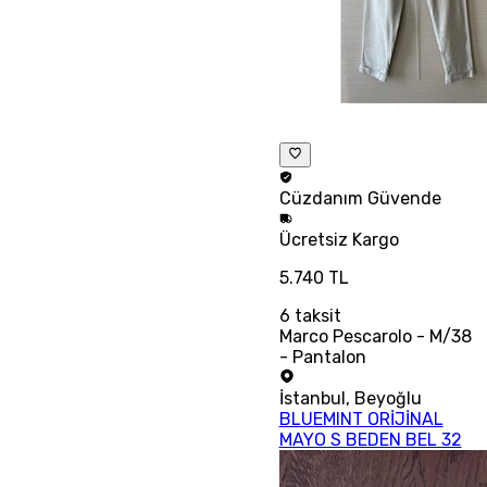
Cüzdanım
Güvende
Ücretsiz
Kargo
5.740 TL
6
taksit
Marco Pescarolo - M/38
- Pantalon
İstanbul
,
Beyoğlu
BLUEMINT ORİJİNAL
MAYO S BEDEN BEL 32