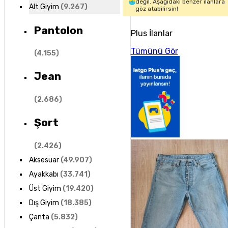
değil. Aşağıdaki benzer ilanlara
Alt Giyim
(
9.267
)
göz atabilirsin!
Pantolon
Plus İlanlar
Tümünü Gör
(
4.155
)
Jean
(
2.686
)
Şort
(
2.426
)
Aksesuar
(
49.907
)
Ayakkabı
(
33.741
)
Üst Giyim
(
19.420
)
Dış Giyim
(
18.385
)
Çanta
(
5.832
)