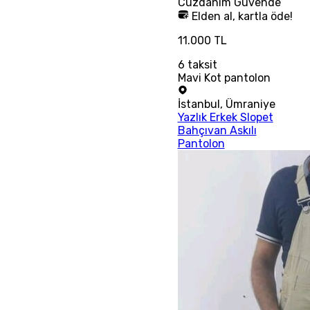
Cüzdanım
Güvende
Elden al, kartla öde!
11.000 TL
6
taksit
Mavi Kot pantolon
İstanbul
,
Ümraniye
Yazlık Erkek Slopet
Bahçıvan Askılı
Pantolon