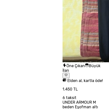
Öne Çıkan
Büyük
İlan
Elden al, kartla öde!
1.450 TL
6
taksit
UNDER ARMOUR M
beden Eşofman altı