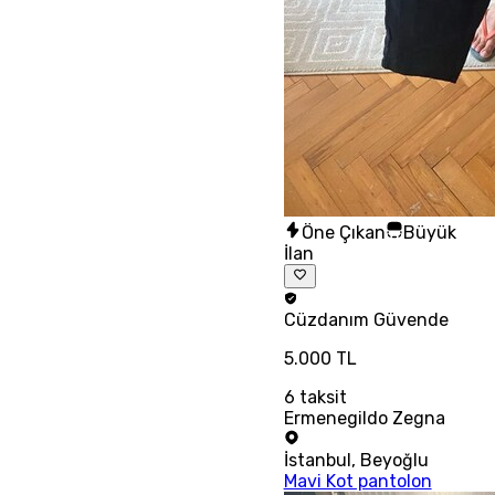
Öne Çıkan
Büyük
İlan
Cüzdanım
Güvende
5.000 TL
6
taksit
Ermenegildo Zegna
İstanbul
,
Beyoğlu
Mavi Kot pantolon