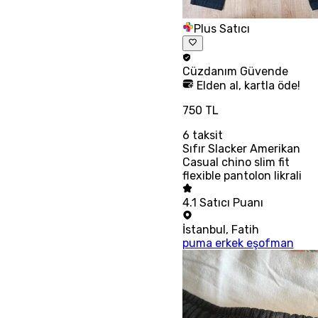
Plus Satıcı
Cüzdanım
Güvende
Elden al, kartla öde!
750 TL
6
taksit
Sıfır Slacker Amerikan
Casual chino slim fit
flexible pantolon likrali
4.1
Satıcı Puanı
İstanbul
,
Fatih
puma erkek eşofman