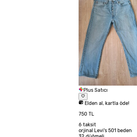
Plus Satıcı
Elden al, kartla öde!
750 TL
6
taksit
orjinal Levi's 501 beden
32 düğmeli