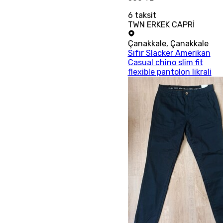
6
taksit
TWN ERKEK CAPRİ
Çanakkale
,
Çanakkale
Sıfır Slacker Amerikan
Casual chino slim fit
flexible pantolon likrali