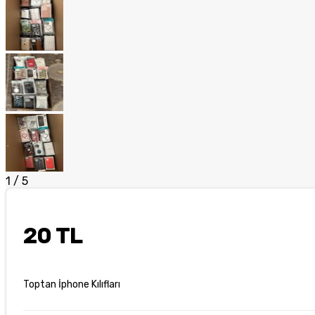
1
/
5
20 TL
Toptan İphone Kılıfları