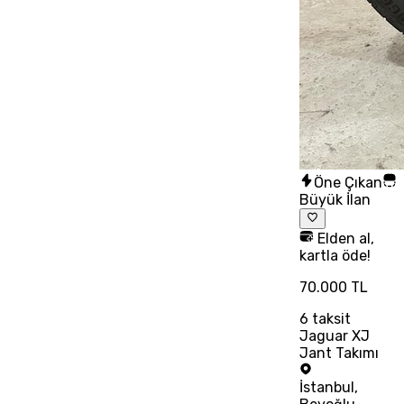
Öne Çıkan
Büyük İlan
Elden al,
kartla öde!
70.000 TL
6
taksit
Jaguar XJ
Jant Takımı
İstanbul
,