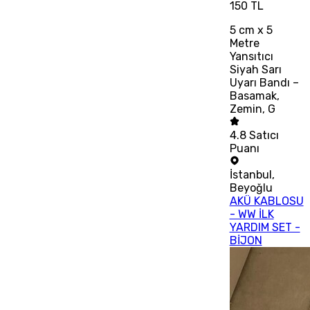
150 TL
5 cm x 5
Metre
Yansıtıcı
Siyah Sarı
Uyarı Bandı –
Basamak,
Zemin, G
4.8
Satıcı
Puanı
İstanbul
,
Beyoğlu
AKÜ KABLOSU
- WW İLK
YARDIM SET -
BİJON