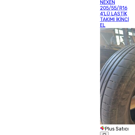
NEXEN
205/55/R16
4'LÜ LASTİK
TAKIMI İKİNCİ
EL
Plus Satıcı