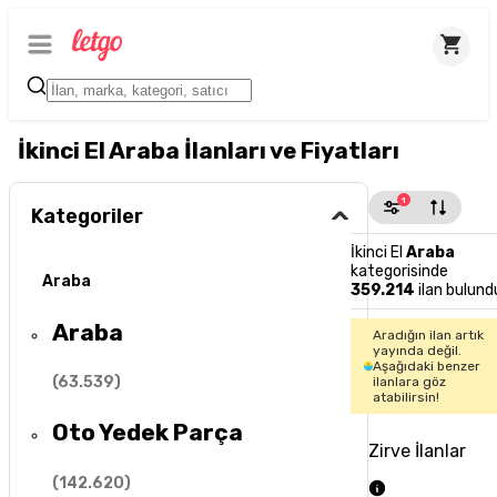
İkinci El Araba İlanları ve Fiyatları
1
Kategoriler
İkinci El
Araba
kategorisinde
Araba
359.214
ilan bulund
Araba
Aradığın ilan artık
yayında değil.
Aşağıdaki benzer
(
63.539
)
ilanlara göz
atabilirsin!
Oto Yedek Parça
Zirve İlanlar
(
142.620
)