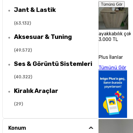
Tümünü Gör
Jant & Lastik
(
63.132
)
ayakkabılık çok 
Aksesuar & Tuning
3.000 TL
(
49.572
)
Plus İlanlar
Ses & Görüntü Sistemleri
Tümünü Gör
(
40.322
)
Kiralık Araçlar
(
29
)
Konum