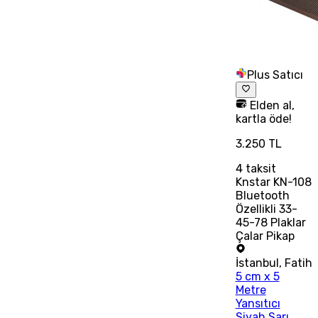
Plus Satıcı
Elden al,
kartla öde!
3.250 TL
4
taksit
Knstar KN-108
Bluetooth
Özellikli 33-
45-78 Plaklar
Çalar Pikap
İstanbul
,
Fatih
5 cm x 5
Metre
Yansıtıcı
Siyah Sarı