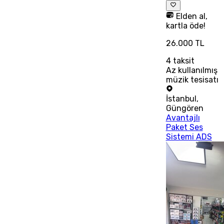
Elden al,
kartla öde!
26.000 TL
4
taksit
Az kullanılmış
müzik tesisatı
İstanbul
,
Güngören
Avantajlı
Paket Ses
Sistemi ADS