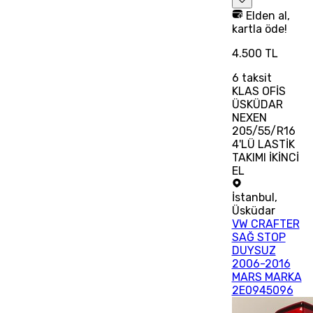
Elden al,
kartla öde!
4.500 TL
6
taksit
KLAS OFİS
ÜSKÜDAR
NEXEN
205/55/R16
4'LÜ LASTİK
TAKIMI İKİNCİ
EL
İstanbul
,
Üsküdar
VW CRAFTER
SAĞ STOP
DUYSUZ
2006-2016
MARS MARKA
2E0945096