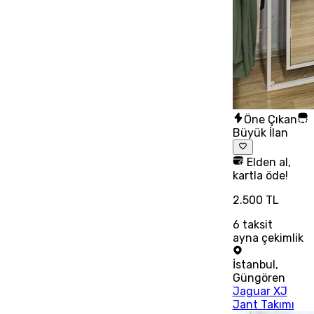
Öne Çıkan
Büyük İlan
Elden al,
kartla öde!
2.500 TL
6
taksit
ayna çekimlik
İstanbul
,
Güngören
Jaguar XJ
Jant Takımı