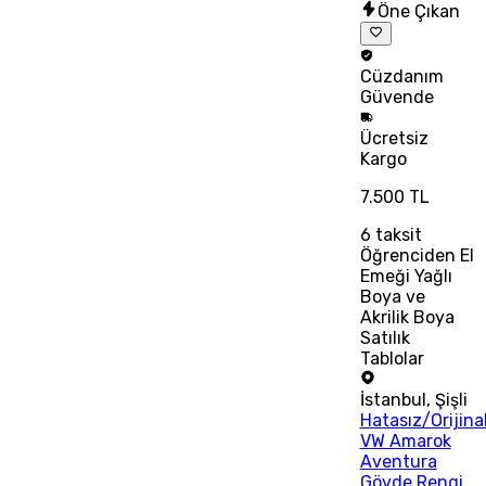
Öne Çıkan
Cüzdanım
Güvende
Ücretsiz
Kargo
7.500 TL
6
taksit
Öğrenciden El
Emeği Yağlı
Boya ve
Akrilik Boya
Satılık
Tablolar
İstanbul
,
Şişli
Hatasız/Orijina
VW Amarok
Aventura
Gövde Rengi