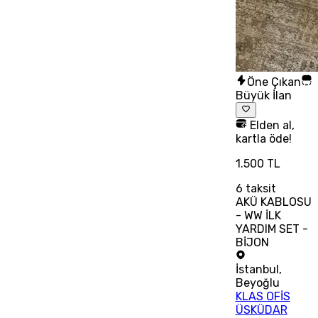
Öne Çıkan
Büyük İlan
Elden al,
kartla öde!
1.500 TL
6
taksit
AKÜ KABLOSU
- WW İLK
YARDIM SET -
BİJON
İstanbul
,
Beyoğlu
KLAS OFİS
ÜSKÜDAR