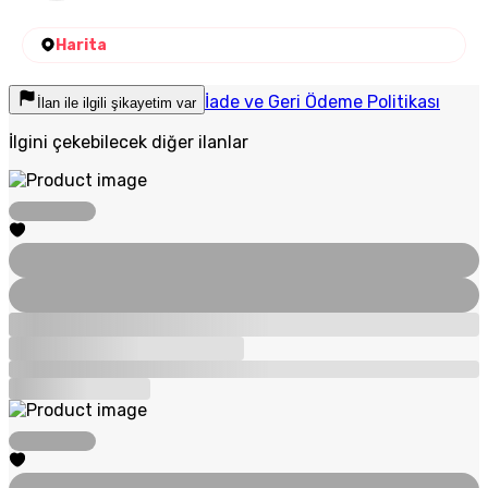
Harita
İade ve Geri Ödeme Politikası
İlan ile ilgili şikayetim var
İlgini çekebilecek diğer ilanlar