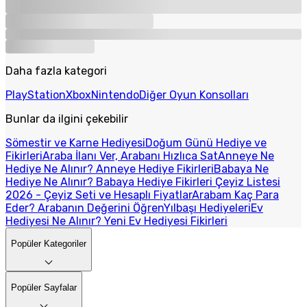
Daha fazla kategori
PlayStation
Xbox
Nintendo
Diğer Oyun Konsolları
Bunlar da ilgini çekebilir
Sömestir ve Karne Hediyesi
Doğum Günü Hediye ve
Fikirleri
Araba İlanı Ver, Arabanı Hızlıca Sat
Anneye Ne
Hediye Ne Alınır? Anneye Hediye Fikirleri
Babaya Ne
Hediye Ne Alınır? Babaya Hediye Fikirleri
Çeyiz Listesi
2026 - Çeyiz Seti ve Hesaplı Fiyatlar
Arabam Kaç Para
Eder? Arabanın Değerini Öğren
Yılbaşı Hediyeleri
Ev
Hediyesi Ne Alınır? Yeni Ev Hediyesi Fikirleri
Popüler Kategoriler
Popüler Sayfalar