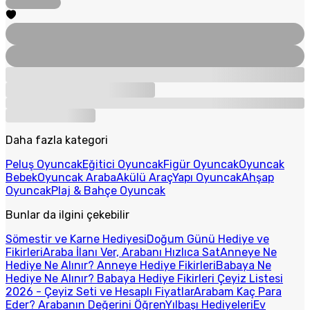
Daha fazla kategori
Peluş Oyuncak
Eğitici Oyuncak
Figür Oyuncak
Oyuncak
Bebek
Oyuncak Araba
Akülü Araç
Yapı Oyuncak
Ahşap
Oyuncak
Plaj & Bahçe Oyuncak
Bunlar da ilgini çekebilir
Sömestir ve Karne Hediyesi
Doğum Günü Hediye ve
Fikirleri
Araba İlanı Ver, Arabanı Hızlıca Sat
Anneye Ne
Hediye Ne Alınır? Anneye Hediye Fikirleri
Babaya Ne
Hediye Ne Alınır? Babaya Hediye Fikirleri
Çeyiz Listesi
2026 - Çeyiz Seti ve Hesaplı Fiyatlar
Arabam Kaç Para
Eder? Arabanın Değerini Öğren
Yılbaşı Hediyeleri
Ev