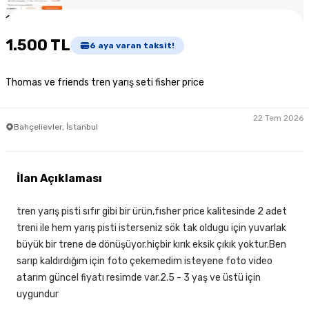
1
/
4
1.500 TL
6
aya varan taksit!
Thomas ve friends tren yarış seti fisher price
22 Tem 2026
Bahçelievler, İstanbul
İlan Açıklaması
tren yarış pisti sıfır gibi bir ürün,fısher price kalitesinde 2 adet
treni ile hem yarış pisti isterseniz sök tak oldugu için yuvarlak
büyük bir trene de dönüşüyor.hiçbir kırık eksik çıkık yoktur.Ben
sarıp kaldırdığım için foto çekemedim isteyene foto video
atarım güncel fiyatı resimde var.2.5 - 3 yaş ve üstü için
uygundur