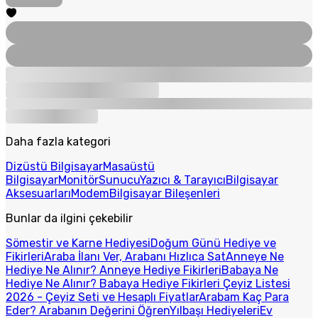
Daha fazla kategori
Dizüstü Bilgisayar
Masaüstü
Bilgisayar
Monitör
Sunucu
Yazıcı & Tarayıcı
Bilgisayar
Aksesuarları
Modem
Bilgisayar Bileşenleri
Bunlar da ilgini çekebilir
Sömestir ve Karne Hediyesi
Doğum Günü Hediye ve
Fikirleri
Araba İlanı Ver, Arabanı Hızlıca Sat
Anneye Ne
Hediye Ne Alınır? Anneye Hediye Fikirleri
Babaya Ne
Hediye Ne Alınır? Babaya Hediye Fikirleri
Çeyiz Listesi
2026 - Çeyiz Seti ve Hesaplı Fiyatlar
Arabam Kaç Para
Eder? Arabanın Değerini Öğren
Yılbaşı Hediyeleri
Ev