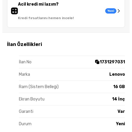
Acil kredi mi lazım?
Yeni
Kredi fırsatlarını hemen incele!
İlan Özellikleri
İlan No
1731297031
Marka
Lenovo
Ram (Sistem Belleği)
16 GB
Ekran Boyutu
14 İnç
Garanti
Var
Durum
Yeni