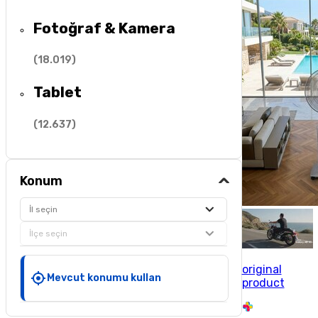
Fotoğraf & Kamera
(
18.019
)
Tablet
(
12.637
)
Konum
İl seçin
İlçe seçin
original
Mevcut konumu kullan
product