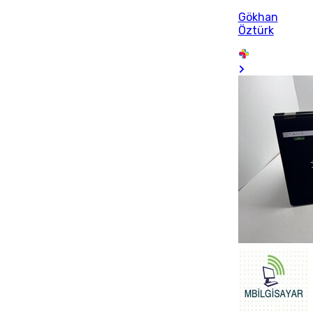
Gökhan
Öztürk