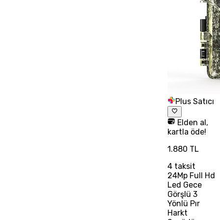
Plus Satıcı
Elden al,
kartla öde!
1.880 TL
4
taksit
24Mp Full Hd
Led Gece
Görşlü 3
Yönlü Pır
Harkt