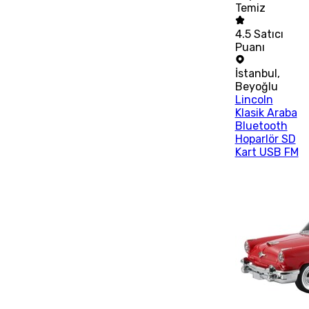
Temiz
4.5
Satıcı
Puanı
İstanbul
,
Beyoğlu
Lincoln
Klasik Araba
Bluetooth
Hoparlör SD
Kart USB FM