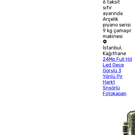
6
taksit
sıfır
ayarında
Arçelik
piyano serisi
9 kg çamaşır
makinesi
İstanbul
,
Kağıthane
24Mp Full Hd
Led Gece
Görşlü 3
Yönlü Pır
Harkt
Snsörlü
Fotokapan