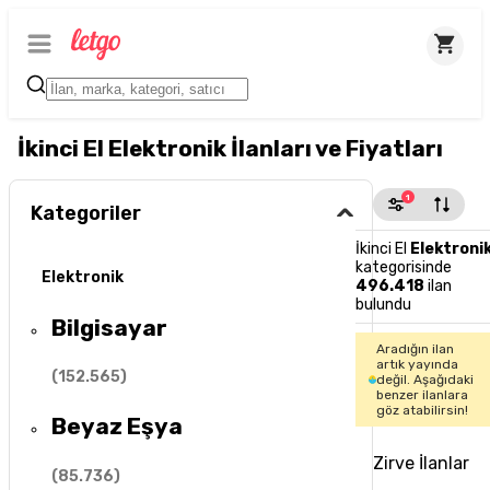
İkinci El Elektronik İlanları ve Fiyatları
1
Kategoriler
İkinci El
Elektroni
kategorisinde
Elektronik
496.418
ilan
bulundu
Bilgisayar
Aradığın ilan
artık yayında
(
152.565
)
değil. Aşağıdaki
benzer ilanlara
göz atabilirsin!
Beyaz Eşya
Zirve İlanlar
(
85.736
)