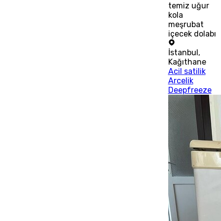
temiz uğur
kola
meşrubat
içecek dolabı
İstanbul
,
Kağıthane
Acil satilik
Arcelik
Deepfreeze