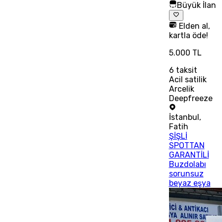
Büyük İlan
Elden al,
kartla öde!
5.000 TL
6
taksit
Acil satilik
Arcelik
Deepfreeze
İstanbul
,
Fatih
ŞİŞLİ
SPOTTAN
GARANTİLİ
Buzdolabı
sorunsuz
beyaz eşya