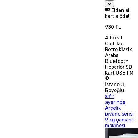
Elden al,
kartla öde!
930 TL
4
taksit
Cadillac
Retro Klasik
Araba
Bluetooth
Hoparlör SD
Kart USB FM
İstanbul
,
Beyoğlu
sıfır
ayarında
Arçelik
piyano serisi
9 kg çamaşır
makinesi