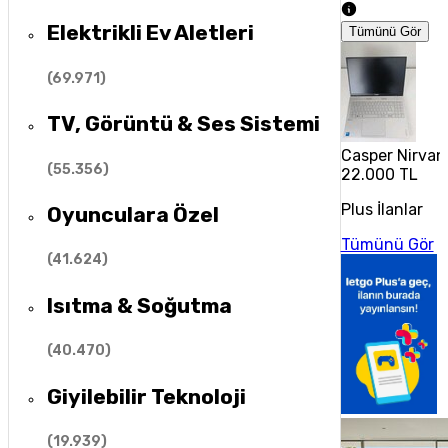
Elektrikli Ev Aletleri
Tümünü Gör
(
69.971
)
TV, Görüntü & Ses Sistemi
Casper Nirvan
(
55.356
)
22.000 TL
Plus İlanlar
Oyunculara Özel
Tümünü Gör
(
41.624
)
Isıtma & Soğutma
(
40.470
)
Giyilebilir Teknoloji
(
19.939
)