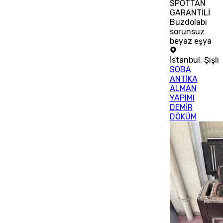
SPOTTAN
GARANTİLİ
Buzdolabı
sorunsuz
beyaz eşya
İstanbul
,
Şişli
SOBA
ANTİKA
ALMAN
YAPIMI
DEMİR
DÖKÜM