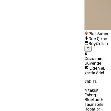
Plus Satıcı
Öne Çıkan
Büyük İlan
Cüzdanım
Güvende
Elden al,
kartla öde!
750 TL
4
taksit
Fabriq
Bluetooth
Taşınabilir
Hoparlör –