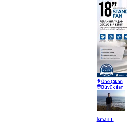
Öne Çıkan
Büyük İlan
İsmail T.