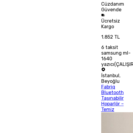
Cüzdanım
Güvende
Ücretsiz
Kargo
1.852 TL
6
taksit
samsung ml-
1640
yazıcı(ÇALIŞI
İstanbul
,
Beyoğlu
Fabriq
Bluetooth
Taşınabilir
Hoparlör –
Temiz