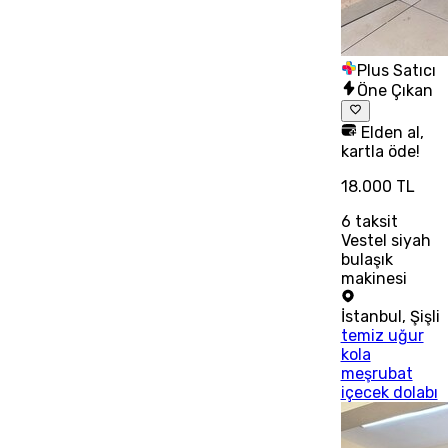
Plus Satıcı
Öne Çıkan
Elden al,
kartla öde!
18.000 TL
6
taksit
Vestel siyah
bulaşık
makinesi
İstanbul
,
Şişli
temiz uğur
kola
meşrubat
içecek dolabı