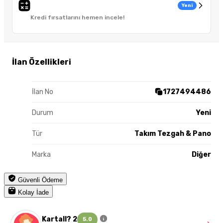
Yeni
Kredi fırsatlarını hemen incele!
İlan Özellikleri
İlan No
1727494486
Durum
Yeni
Tür
Takım Tezgah & Pano
Marka
Diğer
Güvenli Ödeme
Kolay İade
Kartall? 2
5.0