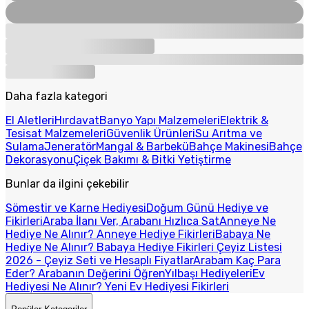
Daha fazla kategori
El Aletleri
Hırdavat
Banyo Yapı Malzemeleri
Elektrik &
Tesisat Malzemeleri
Güvenlik Ürünleri
Su Arıtma ve
Sulama
Jeneratör
Mangal & Barbekü
Bahçe Makinesi
Bahçe
Dekorasyonu
Çiçek Bakımı & Bitki Yetiştirme
Bunlar da ilgini çekebilir
Sömestir ve Karne Hediyesi
Doğum Günü Hediye ve
Fikirleri
Araba İlanı Ver, Arabanı Hızlıca Sat
Anneye Ne
Hediye Ne Alınır? Anneye Hediye Fikirleri
Babaya Ne
Hediye Ne Alınır? Babaya Hediye Fikirleri
Çeyiz Listesi
2026 - Çeyiz Seti ve Hesaplı Fiyatlar
Arabam Kaç Para
Eder? Arabanın Değerini Öğren
Yılbaşı Hediyeleri
Ev
Hediyesi Ne Alınır? Yeni Ev Hediyesi Fikirleri