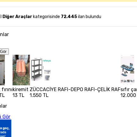
El
Diğer Araçlar
kategorisinde
72.445
ilan bulundu
anlar
Gör
fırını
kiremit
ZÜCCACİYE RAFI-DEPO RAFI-ÇELİK RAF
sıfır ç
TL
13 TL
1.550 TL
12.000
nlar
 Gör