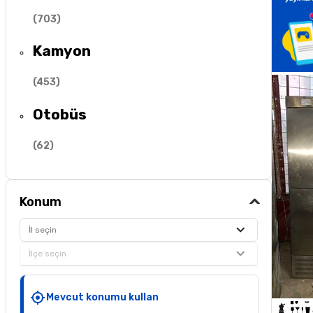
(
703
)
Kamyon
(
453
)
Otobüs
(
62
)
Konum
İl seçin
İlçe seçin
Mevcut konumu kullan