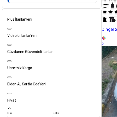
Plus İlanlar
Yeni
Dinçel 2
Videolu İlanlar
Yeni
Cüzdanım Güvendeli İlanlar
Ücretsiz Kargo
Elden Al, Kartla Öde
Yeni
Fiyat
Min
Maks