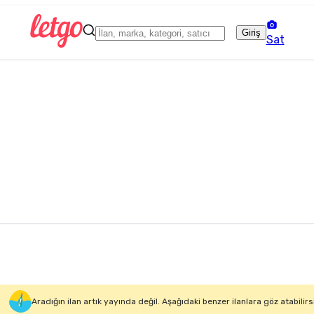
Giriş
Sat
Aradığın ilan artık yayında değil. Aşağıdaki benzer ilanlara göz atabilirs