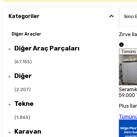
Kategoriler
İkinci 
Zirve İl
Diğer Araçlar
Diğer Araç Parçaları
Tümünü 
(
67.155
)
Diğer
Seramik 
(
2.207
)
59.000 
Tekne
Plus İla
Tümünü
(
1.865
)
Karavan