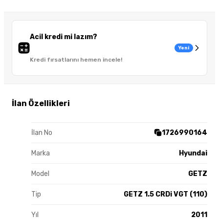
Acil kredi mi lazım?
Yeni
Kredi fırsatlarını hemen incele!
İlan Özellikleri
İlan No
1726990164
Marka
Hyundai
Model
GETZ
Tip
GETZ 1.5 CRDi VGT (110)
Yıl
2011