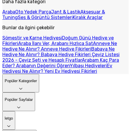
Daha fazla kategori
Araba
Oto Yedek Parça
Jant & Lastik
Aksesuar &
Tuning
Ses & Görüntü Sistemleri
Kiralık Araçlar
Bunlar da ilgini çekebilir
Sömestir ve Karne Hediyesi
Doğum Günü Hediye ve
Fikirleri
Araba İlanı Ver, Arabanı Hızlıca Sat
Anneye Ne
Hediye Ne Alınır? Anneye Hediye Fikirleri
Babaya Ne
Hediye Ne Alınır? Babaya Hediye Fikirleri
Çeyiz Listesi
2026 - Çeyiz Seti ve Hesaplı Fiyatlar
Arabam Kaç Para
Eder? Arabanın Değerini Öğren
Yılbaşı Hediyeleri
Ev
Hediyesi Ne Alınır? Yeni Ev Hediyesi Fikirleri
Popüler Kategoriler
Popüler Sayfalar
letgo