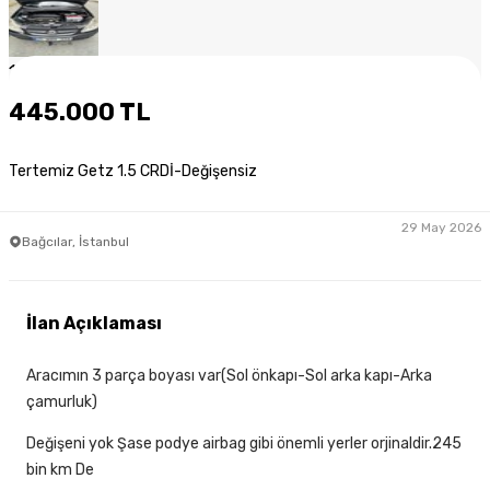
1
/
8
445.000 TL
Tertemiz Getz 1.5 CRDİ-Değişensiz
29 May 2026
Bağcılar, İstanbul
İlan Açıklaması
Aracımın 3 parça boyası var(Sol önkapı-Sol arka kapı-Arka
çamurluk)
Değişeni yok Şase podye airbag gibi önemli yerler orjinaldir.245
bin km De