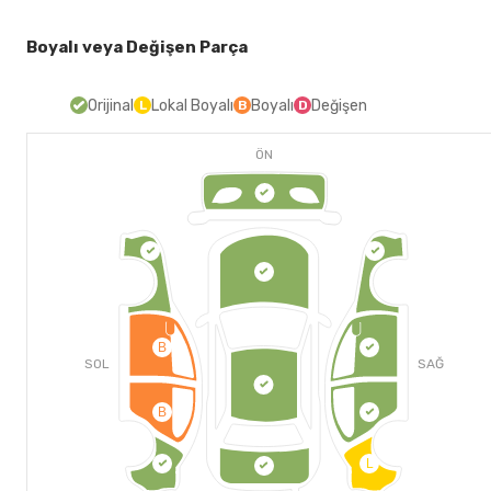
Boyalı veya Değişen Parça
Orijinal
Lokal Boyalı
Boyalı
Değişen
L
B
D
ÖN
B
SOL
SAĞ
B
L