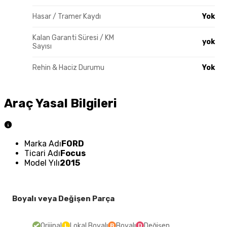
Hasar / Tramer Kaydı
Yok
Kalan Garanti Süresi / KM
yok
Sayısı
Rehin & Haciz Durumu
Yok
Araç Yasal Bilgileri
Marka Adı
FORD
Ticari Adı
Focus
Model Yılı
2015
Boyalı veya Değişen Parça
Orijinal
Lokal Boyalı
Boyalı
Değişen
L
B
D