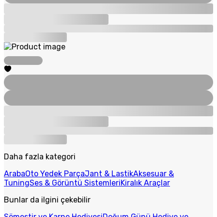
Daha fazla kategori
Araba
Oto Yedek Parça
Jant & Lastik
Aksesuar &
Tuning
Ses & Görüntü Sistemleri
Kiralık Araçlar
Bunlar da ilgini çekebilir
Sömestir ve Karne Hediyesi
Doğum Günü Hediye ve