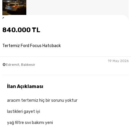
1
/
8
840.000 TL
Tertemiz Ford Focus Hatcback
19 May 2026
Edremit, Balıkesir
İlan Açıklaması
aracım tertemiz hiç bir sorunu yoktur
lastikleri gayet iyi
yağ filtre sıvı bakımı yeni