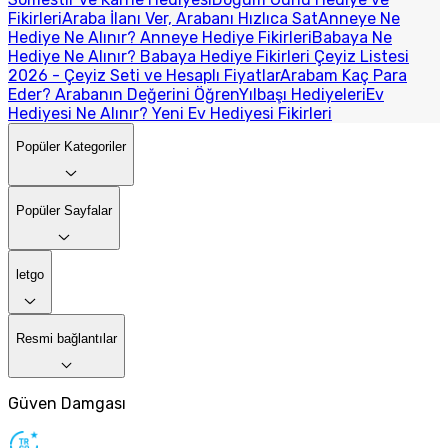
Fikirleri
Araba İlanı Ver, Arabanı Hızlıca Sat
Anneye Ne
Hediye Ne Alınır? Anneye Hediye Fikirleri
Babaya Ne
Hediye Ne Alınır? Babaya Hediye Fikirleri
Çeyiz Listesi
2026 - Çeyiz Seti ve Hesaplı Fiyatlar
Arabam Kaç Para
Eder? Arabanın Değerini Öğren
Yılbaşı Hediyeleri
Ev
Hediyesi Ne Alınır? Yeni Ev Hediyesi Fikirleri
Popüler Kategoriler
Popüler Sayfalar
letgo
Resmi bağlantılar
Güven Damgası