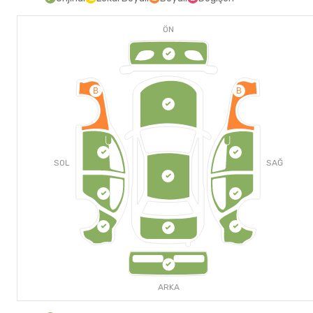
ÖN
B
B
SOL
SAĞ
ARKA