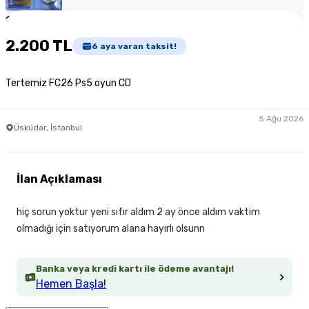
1
/
2
2.200 TL
6
aya varan taksit!
Tertemiz FC26 Ps5 oyun CD
5 Ağu 2026
Üsküdar, İstanbul
İlan Açıklaması
hiç sorun yoktur yeni sıfır aldım 2 ay önce aldım vaktim
olmadığı için satıyorum alana hayırlı olsunn
Banka veya kredi kartı ile ödeme avantajı!
Hemen Başla!