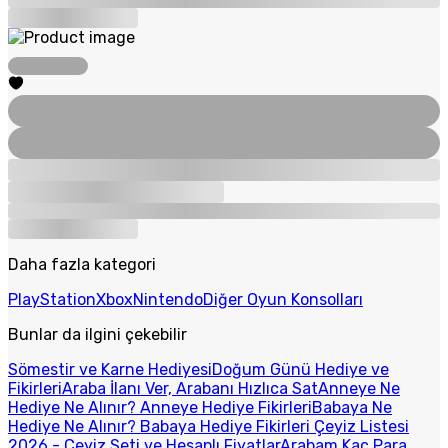
Daha fazla kategori
PlayStation
Xbox
Nintendo
Diğer Oyun Konsolları
Bunlar da ilgini çekebilir
Sömestir ve Karne Hediyesi
Doğum Günü Hediye ve
Fikirleri
Araba İlanı Ver, Arabanı Hızlıca Sat
Anneye Ne
Hediye Ne Alınır? Anneye Hediye Fikirleri
Babaya Ne
Hediye Ne Alınır? Babaya Hediye Fikirleri
Çeyiz Listesi
2026 - Çeyiz Seti ve Hesaplı Fiyatlar
Arabam Kaç Para