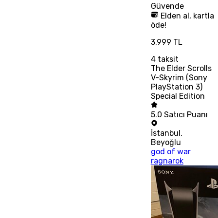
Güvende
Elden al, kartla
öde!
3.999 TL
4
taksit
The Elder Scrolls
V-Skyrim (Sony
PlayStation 3)
Special Edition
5.0
Satıcı Puanı
İstanbul
,
Beyoğlu
god of war
ragnarok