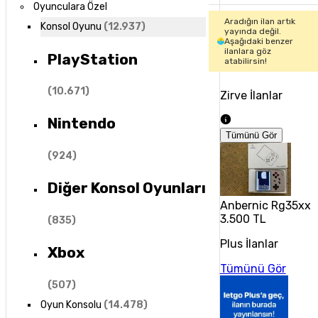
Oyunculara Özel
Aradığın ilan artık
Konsol Oyunu
(
12.937
)
yayında değil.
Aşağıdaki benzer
ilanlara göz
PlayStation
atabilirsin!
(
10.671
)
Zirve İlanlar
Nintendo
Tümünü Gör
(
924
)
Diğer Konsol Oyunları
Anbernic Rg35xx
3.500 TL
(
835
)
Plus İlanlar
Xbox
Tümünü Gör
(
507
)
Oyun Konsolu
(
14.478
)