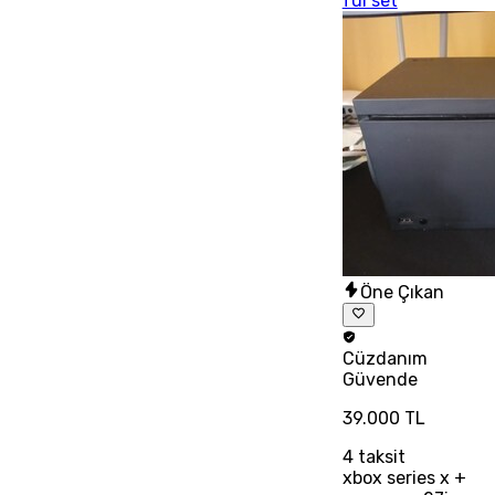
ful set
Öne Çıkan
Cüzdanım
Güvende
39.000 TL
4
taksit
xbox series x +