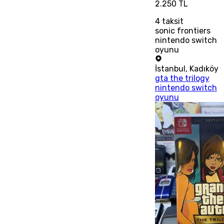
2.250 TL
4
taksit
sonic frontiers
nintendo switch
oyunu
İstanbul
,
Kadıköy
gta the trilogy
nintendo switch
oyunu