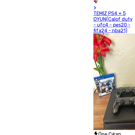
TEMİZ PS4 + 5
OYUN(Calof duty
- ufc4 - pes20 -
fifa24 - nba21)
Öne Çıkan