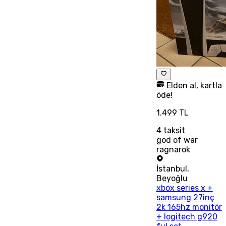
Elden al, kartla
öde!
1.499 TL
4
taksit
god of war
ragnarok
İstanbul
,
Beyoğlu
xbox series x +
samsung 27inç
2k 165hz monitör
+ logitech g920