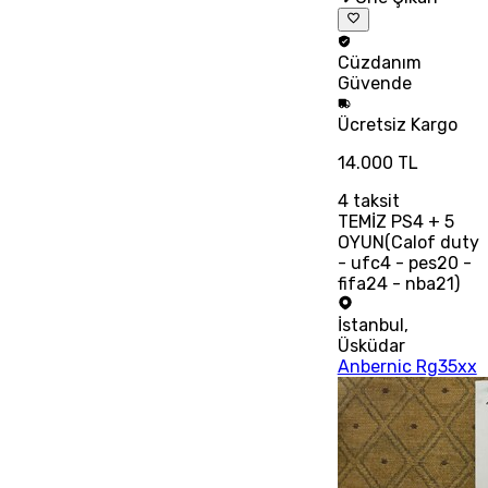
Cüzdanım
Güvende
Ücretsiz
Kargo
14.000 TL
4
taksit
TEMİZ PS4 + 5
OYUN(Calof duty
- ufc4 - pes20 -
fifa24 - nba21)
İstanbul
,
Üsküdar
Anbernic Rg35xx