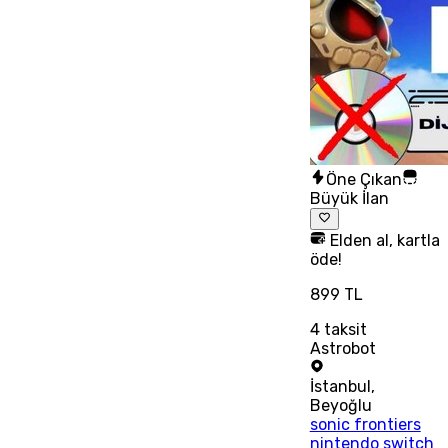
Öne Çıkan
Büyük İlan
Elden al, kartla
öde!
899 TL
4
taksit
Astrobot
İstanbul
,
Beyoğlu
sonic frontiers
nintendo switch