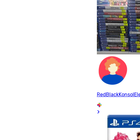
RedBlackKonsolEle