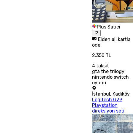
Plus Satıcı
Elden al, kartla
öde!
2.350 TL
4
taksit
gta the trilogy
nintendo switch
oyunu
İstanbul
,
Kadıköy
Logitech G29
Playstation
direksiyon seti