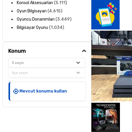
Konsol Aksesuarları
(
5.111
)
Oyun Bilgisayarı
(
4.615
)
Oyuncu Donanımları
(
3.449
)
Bilgisayar Oyunu
(
1.034
)
Konum
İl seçin
İlçe seçin
Mevcut konumu kullan