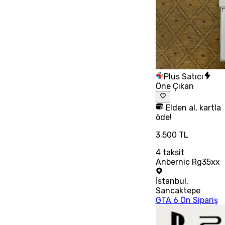
Plus Satıcı
Öne Çıkan
Elden al, kartla
öde!
3.500 TL
4
taksit
Anbernic Rg35xx
İstanbul
,
Sancaktepe
GTA 6 Ön Sipariş