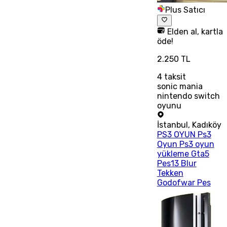
Plus Satıcı
Elden al, kartla
öde!
2.250 TL
4
taksit
sonic mania
nintendo switch
oyunu
İstanbul
,
Kadıköy
PS3 OYUN Ps3
Oyun Ps3 oyun
yükleme Gta5
Pes13 Blur
Tekken
Godofwar Pes