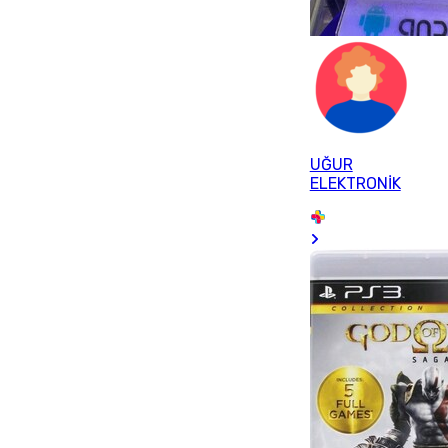
UĞUR
ELEKTRONİK