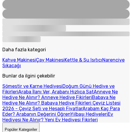
Daha fazla kategori
Kahve Makinesi
Çay Makinesi
Kettle & Su Isıtıcı
Narenciye
Sıkacağı
Bunlar da ilgini çekebilir
Sömestir ve Karne Hediyesi
Doğum Günü Hediye ve
Fikirleri
Araba İlanı Ver, Arabanı Hızlıca Sat
Anneye Ne
Hediye Ne Alınır? Anneye Hediye Fikirleri
Babaya Ne
Hediye Ne Alınır? Babaya Hediye Fikirleri
Çeyiz Listesi
2026 - Çeyiz Seti ve Hesaplı Fiyatlar
Arabam Kaç Para
Eder? Arabanın Değerini Öğren
Yılbaşı Hediyeleri
Ev
Hediyesi Ne Alınır? Yeni Ev Hediyesi Fikirleri
Popüler Kategoriler