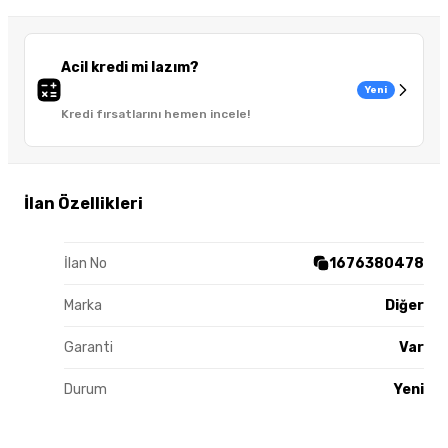
Acil kredi mi lazım?
Yeni
Kredi fırsatlarını hemen incele!
İlan Özellikleri
İlan No
1676380478
Marka
Diğer
Garanti
Var
Durum
Yeni