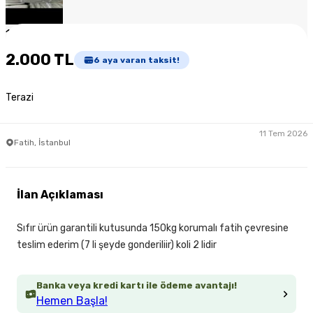
1
/
3
2.000 TL
6
aya varan taksit!
Terazi
11 Tem 2026
Fatih, İstanbul
İlan Açıklaması
Sıfır ürün garantili kutusunda 150kg korumalı fatih çevresine
teslim ederim (7 li şeyde gonderiliir) koli 2 lidir
Banka veya kredi kartı ile ödeme avantajı!
Hemen Başla!