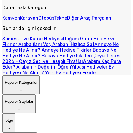
Daha fazla kategori
Kamyon
Karavan
Otobüs
Tekne
Diğer Araç Parçaları
Bunlar da ilgini çekebilir
Sömestir ve Karne Hediyesi
Doğum Günü Hediye ve
Fikirleri
Araba İlanı Ver, Arabanı Hızlıca Sat
Anneye Ne
Hediye Ne Alınır? Anneye Hediye Fikirleri
Babaya Ne
Hediye Ne Alınır? Babaya Hediye Fikirleri
Çeyiz Listesi
2026 - Çeyiz Seti ve Hesaplı Fiyatlar
Arabam Kaç Para
Eder? Arabanın Değerini Öğren
Yılbaşı Hediyeleri
Ev
Hediyesi Ne Alınır? Yeni Ev Hediyesi Fikirleri
Popüler Kategoriler
Popüler Sayfalar
letgo