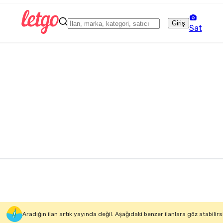
Giriş
Sat
Aradığın ilan artık yayında değil. Aşağıdaki benzer ilanlara göz atabilirs