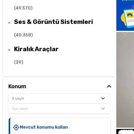
(
49.570
)
Ses & Görüntü Sistemleri
(
40.358
)
Kiralık Araçlar
(
29
)
Konum
İl seçin
İlçe seçin
Mevcut konumu kullan