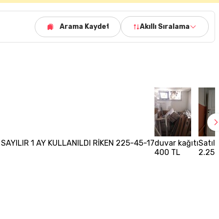
Arama Kaydet
Akıllı Sıralama
R SAYILIR 1 AY KULLANILDI RİKEN 225-45-17
duvar kağıtı
Satıl
400 TL
2.250