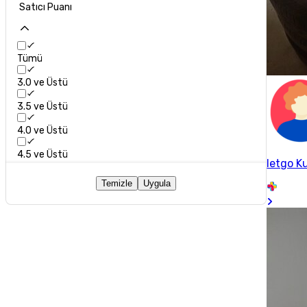
Satıcı Puanı
Tümü
3.0 ve Üstü
3.5 ve Üstü
4.0 ve Üstü
4.5 ve Üstü
letgo Ku
Temizle
Uygula