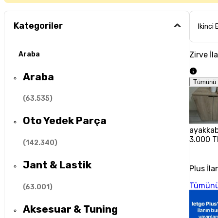
Kategoriler
İkinci 
Zirve İl
Araba
Araba
Tümünü 
(
63.535
)
Oto Yedek Parça
ayakkabı
3.000 T
(
142.340
)
Jant & Lastik
Plus İla
Tümünü
(
63.001
)
Aksesuar & Tuning