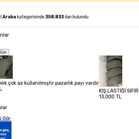
El
Araba
kategorisinde
358.833
ilan bulundu
anlar
Gör
lık çok az kullanılmıştır pazarlık payı vardır
L
KIŞ LASTİĞİ SIFI
13.000 TL
nlar
 Gör