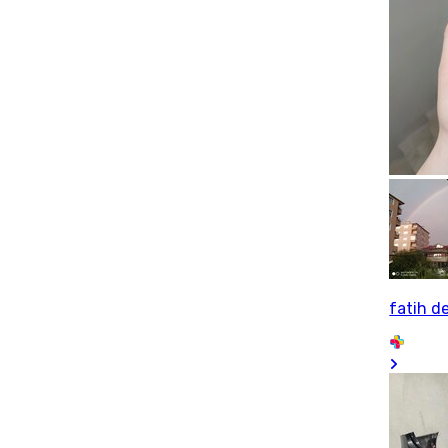
fatih d