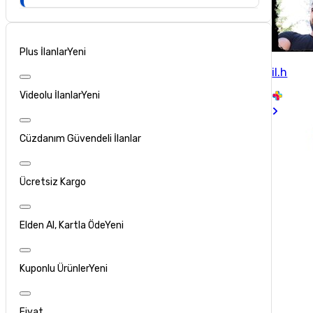
Plus İlanlar
Yeni
il.h
Videolu İlanlar
Yeni
Cüzdanım Güvendeli İlanlar
Ücretsiz Kargo
Elden Al, Kartla Öde
Yeni
Kuponlu Ürünler
Yeni
Fiyat